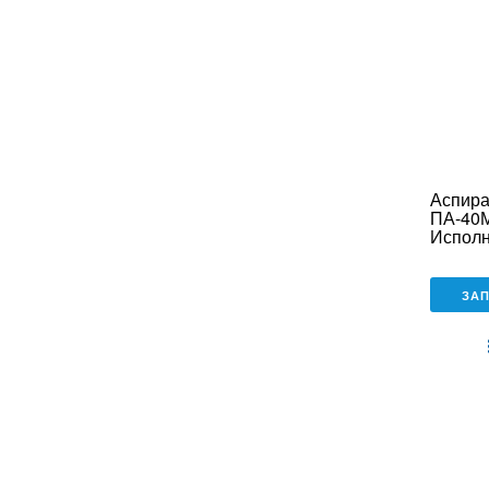
Аспира
ПА-40
Исполн
ЗА