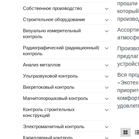
прошли 
Собственное производство
который
произво
Строительное оборудование
Ассорти
Визуально измерительный
контроль
атмосфе
Произво
Радиографический (радиационный)
контроль
предлаг
устройс
Анализ металлов
Вся про
Ультразвуковой контроль
«Экотех
Вихретоковый контроль
приорит
комфорт
Магнитопорошковый контроль
удовлет
Контроль строительных
конструкций
Электромагнитный контроль
Капиллярный контроль