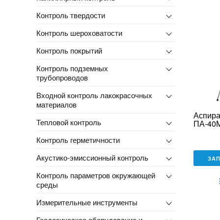
mse2_ch
ms
Контроль твердости
Контроль шероховатости
Контроль покрытий
Контроль подземных
трубопроводов
Входной контроль лакокрасочных
материалов
Аспира
Тепловой контроль
ПА-40М
Контроль герметичности
Акустико-эмиссионный контроль
ЗА
Контроль параметров окружающей
среды
Измерительные инструменты
Геодезическое оборудование и