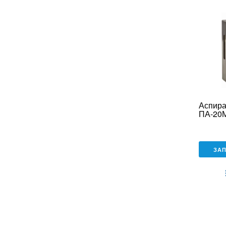
Аспира
ПА-20
ЗА