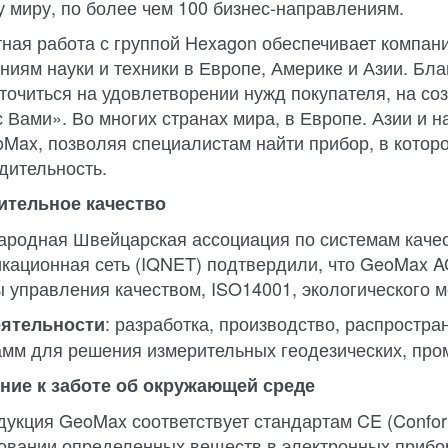
у миру, по более чем 100 бизнес-направлениям.
ная работа с группой Hexagon обеспечивает компан
ниям науки и техники в Европе, Америке и Азии. Бл
точиться на удовлетворении нужд покупателя, на со
с Вами». Во многих странах мира, в Европе. Азии и 
oMax, позволяя специалистам найти прибор, в котор
дительность.
ительное качество
родная Швейцарская ассоциация по системам каче
кационная сеть (IQNET) подтвердили, что GeoMax A
 управления качеством, ISO14001, экологического 
: разработка, производство, распростр
еятельности
амм для решения измерительных геодезических, про
ние к заботе об окружающей среде
дукция GeoMax соответствует стандартам CE (Confor
овании определенных веществ в электронных прибо