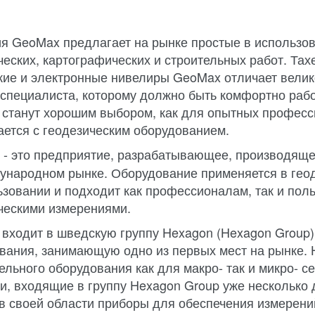
я GeoMax предлагает на рынке простые в использов
ческих, картографических и строительных работ. Та
кие и электронные нивелиры GeoMax отличает велик
 специалиста, которому должно быть комфортно раб
станут хорошим выбором, как для опытных профессио
ается с геодезическим оборудованием.
- это предприятие, разрабатывающее, производящ
ународном рынке. Оборудование применяется в геоде
ьзовании и подходит как профессионалам, так и пол
ческими измерениями.
входит в шведскую группу Hexagon (Hexagon Group)
вания, занимающую одно из первых мест на рынке. 
ельного оборудования как для макро- так и микро- с
и, входящие в группу Hexagon Group уже несколько
в своей области приборы для обеспечения измерени