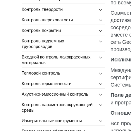
по всем
Контроль твердости
Совмест
достиже
Контроль шероховатости
сосредо
Контроль покрытий
вместе 
Контроль подземных
сеть Ge
трубопроводов
произво
Входной контроль лакокрасочных
Исключ
материалов
Междуна
Тепловой контроль
сертифи
Контроль герметичности
Системы
Акустико-эмиссионный контроль
Поле д
и прогр
Контроль параметров окружающей
среды
Отноше
Измерительные инструменты
Вся про
использ
Геодезическое оборудование и