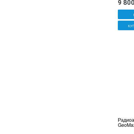
9 80
КУ
Радиоа
GeoMa