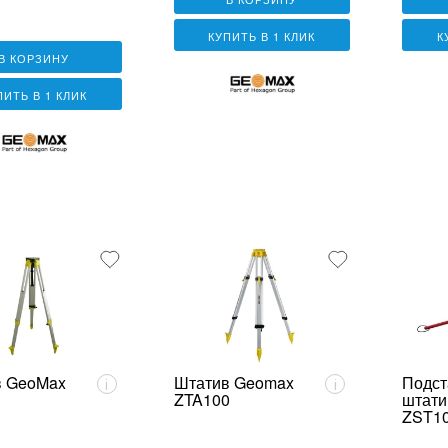
КУПИТЬ В 1 КЛИК
К
В КОРЗИНУ
ПИТЬ В 1 КЛИК
в GeoMax
Штатив Geomax
Подст
i
i
ZTA100
штати
ZST1