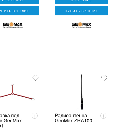
УПИТЬ В 1 КЛИК
КУПИТЬ В 1 КЛИК
авка под
Радиоантенна
i
i
в GeoMax
GeoMax ZRA100
01