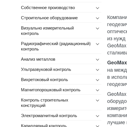
Собственное производство
Компани
Строительное оборудование
геодези
Визуально измерительный
оптичес
контроль
из нужд
Радиографический (радиационный)
GeoMax 
контроль
сталкив
Анализ металлов
GeoMax
на межд
Ультразвуковой контроль
в испол
Вихретоковый контроль
геодези
Магнитопорошковый контроль
GeoMax 
Контроль строительных
оборудо
конструкций
измерит
компани
Электромагнитный контроль
лучшие 
Капиллярный контроль