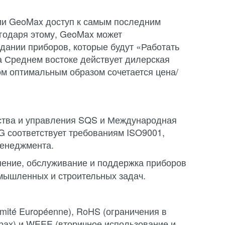
ии GeoMax доступ к самым последним
агодаря этому, GeoMax может
здании приборов, которые будут «Работать
на Среднем востоке действует дилерская
ом оптимальным образом сочетается цена/
ства и управления SQS и Международная
G соответствует требованиям ISO9001,
менеджмента.
анение, обслуживание и поддержка приборов
мышленных и строительных задач.
mité Européenne), RoHS (ограничения в
рах) и WEEE (вторичное использование и