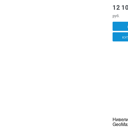
12 1
руб.
КУ
Нивели
GeoMa