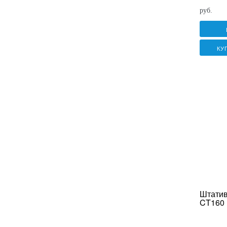
руб.
КУ
Штати
CT160