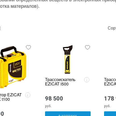
отка материалов).
Сор
unk_default
e2_chunk_alternate
Трассоискатель
Трасс
i
EZiCAT i500
EZiCA
тор EZiCAT
i
98 500
178
 t100
руб.
руб.
00
В КОРЗИНУ