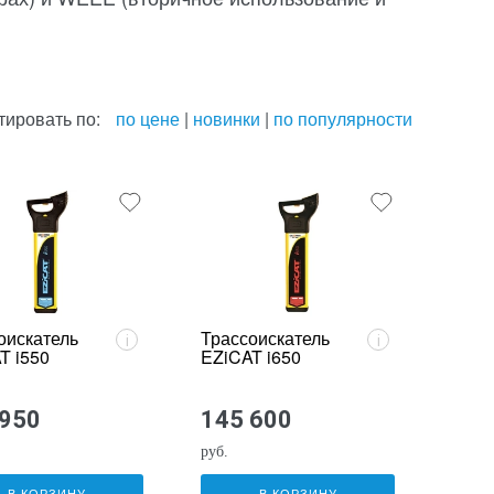
тировать по:
по цене
|
новинки
|
по популярности
оискатель
Трассоискатель
i
i
T i550
EZiCAT i650
 950
145 600
руб.
В КОРЗИНУ
В КОРЗИНУ