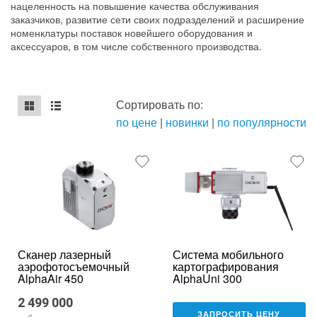
нацеленность на повышение качества обслуживания
заказчиков, развитие сети своих подразделений и расширение
номенклатуры поставок новейшего оборудования и
аксессуаров, в том числе собственного производства.
Сортировать по:
по цене
|
новинки
|
по популярности
mse2_chunk_default
mse2_chunk_alternate
Сканер лазерный
Система мобильного
аэрофотосъемочный
картографирования
AlphaAir 450
AlphaUni 300
2 499 000
ЗАПРОСИТЬ ЦЕНУ