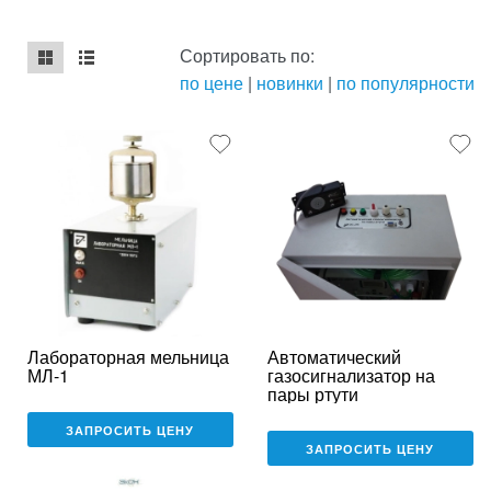
Сортировать по:
по цене
|
новинки
|
по популярности
mse2_chunk_default
mse2_chunk_alternate
Лабораторная мельница
Автоматический
МЛ-1
газосигнализатор на
пары ртути
ЗАПРОСИТЬ ЦЕНУ
ЗАПРОСИТЬ ЦЕНУ