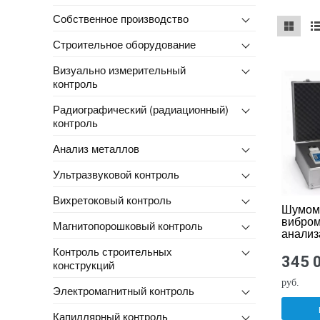
Собственное производство
Строительное оборудование
mse2_ch
ms
Визуально измерительный
контроль
Радиографический (радиационный)
контроль
Анализ металлов
Ультразвуковой контроль
Вихретоковый контроль
Шумом
вибром
Магнитопорошковый контроль
анализ
спектр
Контроль строительных
АССИ
345 
конструкций
TOTAL
(КОМБ
руб.
Электромагнитный контроль
Капиллярный контроль