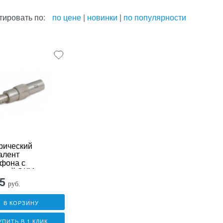
тировать по:
по цене
|
новинки
|
по популярности
рический
алент
фона с
шкой ЭКМ-2
5
руб.
В КОРЗИНУ
УПИТЬ В 1 КЛИК