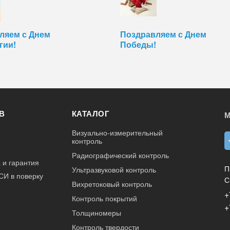
ляем с Днем
Поздравляем с Днем
гии!
Победы!
В
КАТАЛОГ
М
Визуально-измерительный
контроль
Радиографический контроль
 и гарантия
П
Ультразвуковой контроль
СИ в поверку
С
Вихретоковый контроль
+
Контроль покрытий
+
Толщиномеры
Контроль твердости