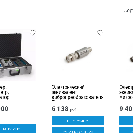
Сор
unk_default
e2_chunk_alternate
ер,
Электрический
Элект
етр,
эквивалент
эквив
атор
вибропреобразователя
микро
а
E1000
заглу
СТЕНТ
000
6 138
9 40
руб.
+
И-02А)
В КОРЗИНУ
В КОРЗИНУ
КУПИТЬ В 1 КЛИК
К