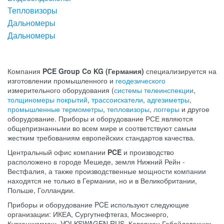
Тепловизоры
Дальномеры
Дальномеры
Компания
PCE Group Co KG (Германия)
специализируется на
изготовлении промышленного и
геодезического
измерительного оборудования (
системы телеинспекции
,
толщиномеры покрытий
,
трассоискатели
,
адгезиметры
,
промышленные термометры
,
тепловизоры
,
логгеры
и другое
оборудование. Приборы и оборудование РСЕ являются
общепризнанными во всем мире и соответствуют самым
жестким требованиям европейских стандартов качества.
Центральный офис компании
PCE
и производство
расположено в городе Мешеде, земля Нижний Рейн -
Вестфалия, а также производственные мощности компании
находятся не только в Германии, но и в Великобритании,
Польше, Голландии.
Приборы и оборудование PCE используют следующие
организации: ИКЕА, Сургутнефтегаз, Мосэнерго,
Курганхиммаш, VOLKSWAGEN RUS, Каверион Гебойдетехник