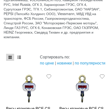
РУС, Intel Russia, ОГК 3, Харанорская ГРЭС, ОГК 4,
Сургутская ГРЭС, ТГК 1, Сибэнергомонтаж, ОАО "НАРЗАН",
PEPSI (ПепсиКо Холдингс ООО), Viessmann, МВД УВД на
транспорте, ФСБ России, Газпромэнергодиагностика,
Спецстрой России, ЗАО "Моторсервис-Пермские моторы",
Линде ГАЗ РУС, ОГК 6, Конаковская ГРЭС, ОАО ГАЗПРОМ,
HEINZ Георгиевск, Сведвуд Тихвин и др. предприятия и
компании.
Сортировать по:
по цене
|
новинки
|
по популярности
mse2_chunk_default
mse2_chunk_alternate
Весы крановые PCE CS
Весы крановые PCE CS