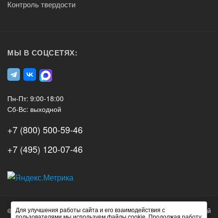
Контроль твердости
МЫ В СОЦСЕТЯХ:
Пн-Пт: 9:00-18:00
Сб-Вс: выходной
+7 (800) 500-59-46
+7 (495) 120-07-46
А3
Инжиниринг
Для улучшения работы сайта и его взаимодействия с
© 2026 А3 Инжиниринг Обращаем Ваше внимание на то, что данный
Нагорный
пользователями мы используем файлы cookie. Продолжая работу