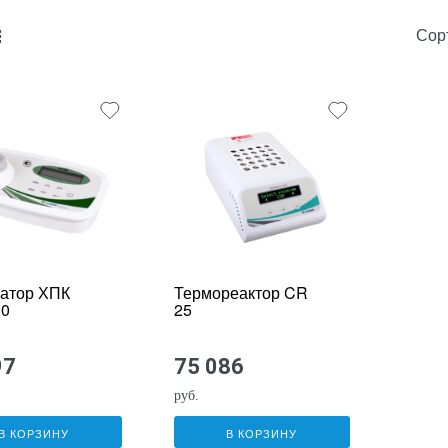
Сор
unk_default
e2_chunk_alternate
атор ХПК
Термореактор CR
00
25
97
75 086
руб.
В КОРЗИНУ
В КОРЗИНУ