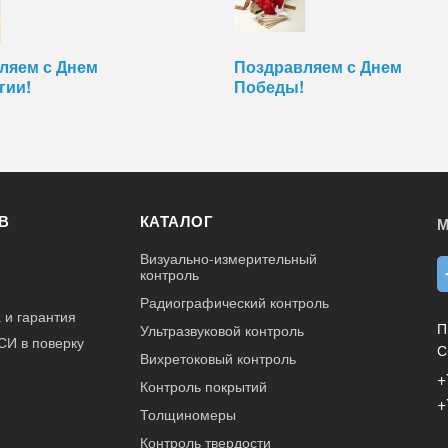
ляем с Днем
Поздравляем с Днем
гии!
Победы!
В
КАТАЛОГ
М
Визуально-измерительный
контроль
Радиографический контроль
 и гарантия
П
Ультразвуковой контроль
СИ в поверку
С
Вихретоковый контроль
+
Контроль покрытий
+
Толщиномеры
Контроль твердости