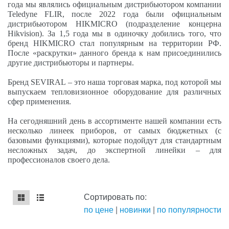
года мы яв
л
ялись офи
ц
иальным
д
истрибьют
о
ром компании
Te
l
edyne
FLIR
, после 2022 года были официальным
дистрибьют
о
ром
HIKMIC
R
O
(подразд
е
л
е
ние концерна
H
ikvisi
o
n
). За 1,5
г
ода мы в одиночку добились того, что
бренд
HIKMICRO
стал поп
у
лярным на территории РФ.
После «раскрутки» данного бренда к нам присоедин
и
лись
другие дистрибьюторы и пар
т
неры.
Бренд
SEVIRAL
– это
н
аша торговая марка,
п
од которой мы
выпускаем тепловизионное оборудование для раз
л
ичных
сфер применен
и
я.
На сегодн
я
шний день в ассортим
е
нте нашей компании е
с
ть
несколько линеек п
р
иборо
в
, от самых бюджетных
(
с
базовыми функциям
и
), которые
п
одойдут для стандартным
несложных задач, до экспертной линейки – для
професс
и
оналов своего дела.
Сортировать по:
по цене
|
новинки
|
по популярности
mse2_chunk_default
mse2_chunk_alternate