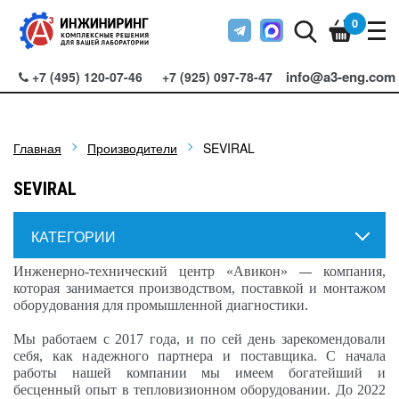
0
info@a3-eng.com
+7 (495) 120-07-46
+7 (925) 097-78-47
Главная
Производители
SEVIRAL
SEVIRAL
КАТЕГОРИИ
—
Инженерно-техничес
к
ий центр «Авико
н
»
ко
м
пания,
которая занимается производством, поставкой и монтажом
обору
д
ования для промышленной диагностики.
Мы работаем с 2017 г
о
да, и по сей день зарекомендо
в
али
себя, как
н
адежного пар
т
нера и поставщ
и
ка. С нача
л
а
работы нашей ком
п
ании мы имеем богатейший и
бесценный опыт в тепловизионном обо
р
удовании. До 2022