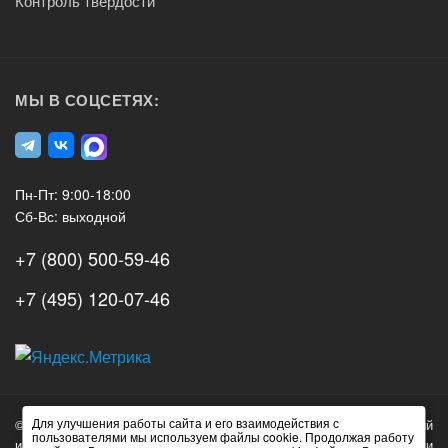
Контроль твердости
МЫ В СОЦСЕТЯХ:
Пн-Пт: 9:00-18:00
Сб-Вс: выходной
+7 (800) 500-59-46
+7 (495) 120-07-46
А3
Инжиниринг
Для улучшения работы сайта и его взаимодействия с
© 2026 А3 Инжиниринг Обращаем Ваше внимание на то, что данный
Нагорный
пользователями мы используем файлы cookie. Продолжая работу
интернет-сайт носит исключительно информационный характер и ни