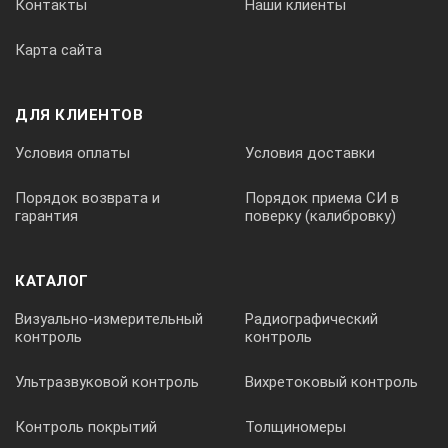
Контакты
Наши клиенты
3 ÷ 12
Карта сайта
1,5 ÷ 12
ДЛЯ КЛИЕНТОВ
Шаг изменения, мин
Условия оплаты
Условия доставки
0.5
Порядок возврата и
Порядок приема СИ в
гарантия
поверку (калибровку)
1
КАТАЛОГ
1
Визуально-измерительный
Радиографический
контроль
контроль
Ультразвуковой контроль
Вихретоковый контроль
Стандартный, мин
Контроль покрытий
Толщиномеры