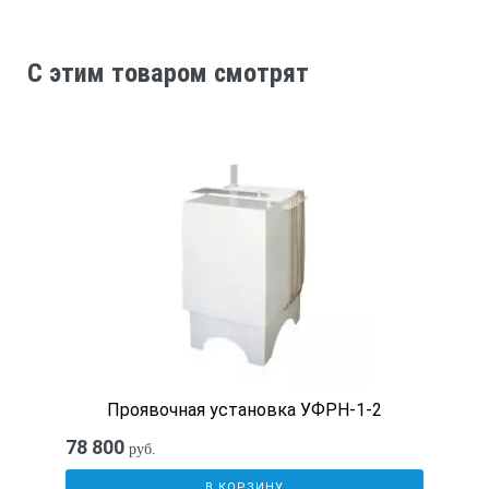
Светонепроницаемый кожух подающего поддона.
Держатель.
C этим товаром смотрят
Пополнение баков на 30 л.
Панель управления.
Периферия:
Миксер AGFA NDT.
Технические характеристики
Наименование
Проявочная установка УФРН-1-2
NDT-S Eco
78 800
руб.
В КОРЗИНУ