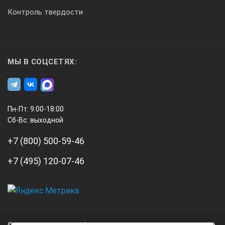
Контроль твердости
8
8
МЫ В СОЦСЕТЯХ:
9
8
Пн-Пт: 9:00-18:00
Сб-Вс: выходной
Производительность (цикл 8 мин), плено
+7 (800) 500-59-46
+7 (495) 120-07-46
10x48 см (4 пленки в ряд)
147
А3
Инжиниринг
© 2026 А3 Инжиниринг Обращаем Ваше внимание на то, что данный