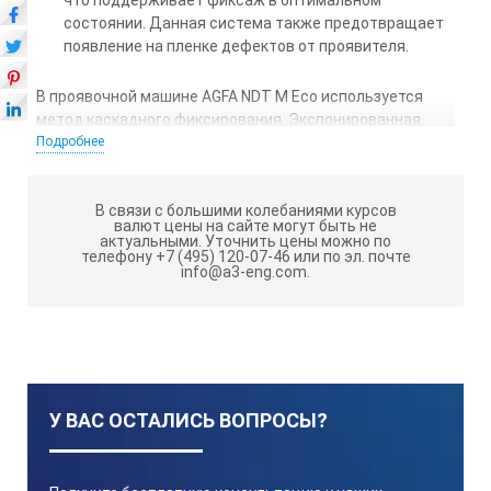
состоянии. Данная система также предотвращает
появление на пленке дефектов от проявителя.
В проявочной машине AGFA NDT M Eсо используется
метод каскадного фиксирования. Экспонированная
пленка сначала обрабатывается в проявителе, затем
Подробнее
промывается в баке промежуточной промывки, что
препятствует появлению дефектов от проявителя на
В связи с большими колебаниями курсов
пленке. Затем пленка на все 100% фиксируется в
валют цены на сайте могут быть не
первом фиксажном баке и прополаскивается во втором.
актуальными.
Уточнить цены можно по
телефону +7 (495) 120-07-46 или по эл. почте
Так как пополнение фиксажем производится во второй
info@a3-eng.com.
фиксажный бак, концентрация серебра в нем остается
очень низкой, и в результате количество серебра в
2
промывочной воде снижается до 40 мг/м
.
У ВАС ОСТАЛИСЬ ВОПРОСЫ?