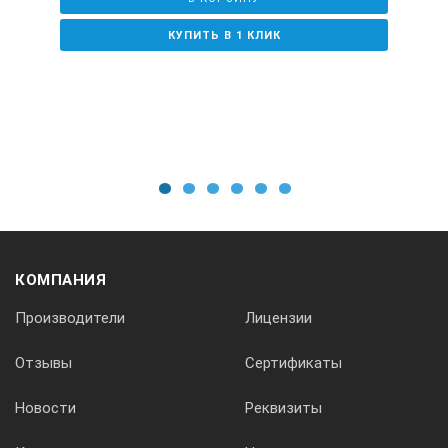
NDT-U
КУПИТЬ В 1 КЛИК
NDT-M Eco
NOVA
1
2
3
4
5
6
Цикл обработки
КОМПАНИЯ
Допустимые пределы, мин
Производители
Лицензии
1,5 ÷ 12
Отзывы
Сертификаты
3 ÷ 12
Новости
Реквизиты