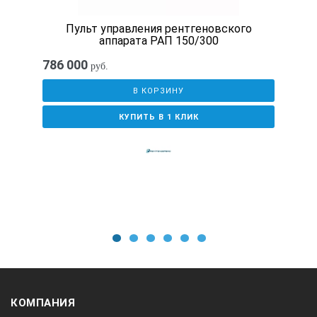
Напряжение на выходе
Пульт управления рентгеновского
аппарата РАП 150/300
786 000
руб.
кВ
В КОРЗИНУ
КУПИТЬ В 1 КЛИК
от 40 до 160
Шаг выбора напряжения на выходе
кВ
1
2
3
4
5
6
1
КОМПАНИЯ