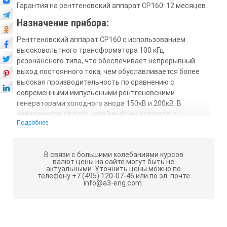
Гарантия на рентгеновский аппарат CP160: 12 месяцев.
Назначение прибора:
Рентгеновский аппарат CP160 с использованием
высоковольтного трансформатора 100 кГц
резонансного типа, что обеспечивает непрерывный
выход постоянного тока, чем обуславливается более
высокая производительность по сравнению с
современными импульсными рентгеновскими
генераторами холодного анода 150кВ и 200кВ. В
зависимости от того, какой выбран детектор, с
Подробнее
помощью аппаратов СР можно получить изображение
сквозь стальную пластину толщиной 10 или 21 мм при
очень малом времени экспозиции. СР160 может
В связи с большими колебаниями курсов
работать без охлаждения в течение нескольких минут,
валют цены на сайте могут быть не
что является неоспоримым преимуществом по
актуальными.
Уточнить цены можно по
телефону +7 (495) 120-07-46 или по эл. почте
сравнению с импульсными рентгеновскими
info@a3-eng.com.
генераторами холодного анода.
Особенности рентгеновского аппарата
CP160: