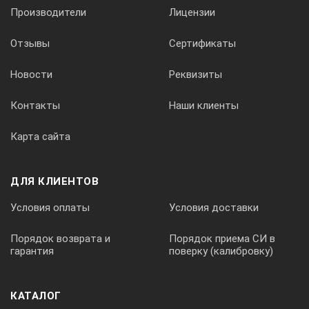
Ток трубки
Производители
Лицензии
Отзывы
Сертификаты
мА
Новости
Реквизиты
от 0.1 до 0.5
Контакты
Наши клиенты
Карта сайта
Ток трубки на полном выходе
ДЛЯ КЛИЕНТОВ
мА
Условия оплаты
Условия доставки
Порядок возврата и
Порядок приема СИ в
гарантия
поверку (калибровку)
0,5
КАТАЛОГ
Шаг выбора тока трубки