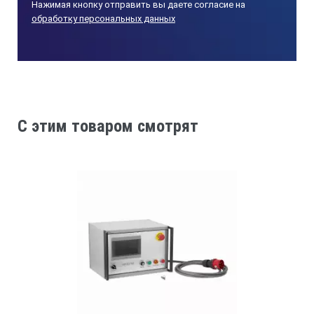
рентгеновского аппарата CP160:
Нажимая кнопку отправить вы даете согласие на
обработку персональных данных
Геометрия излучения
-
C этим товаром смотрят
направленная
Тип напряжения на выходе
-
постоянное