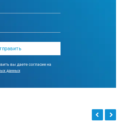
вить вы даете согласие на
ных данных
50 С управляется
авильную эксплуатацию и надежную
ого аккумулятора (в комплект