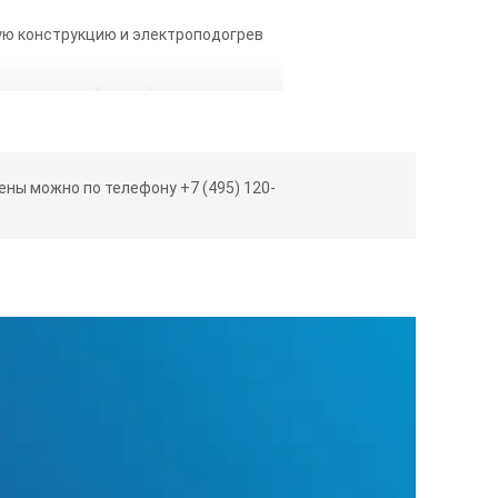
ную конструкцию и электроподогрев
щего дисплей с удобным меню и
ны можно по телефону +7 (495) 120-
пространственных положениях.
ботать без кабеля связи БПУ - ПДУ
том алгоритм управления аппаратом