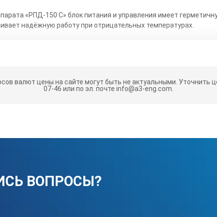
ппарата «РПД-150 С» блок питания и управления имеет герметич
чивает надёжную работу при отрицательных температурах.
ествляются с помощью пульта дистанционного управления, имею
ппарату РПД-150 С состоит из:
рсов валют цены на сайте могут быть не актуальными.
Уточнить це
тройство;
07-46 или по эл. почте info@a3-eng.com.
ляемый на корпусе аппарата;
ля измерения фокусного расстояния.
ные опоры: пластиковые и магнитные.
е закрепление аппарат на металлических изделиях в различных 
С» могут снабжаться системой радиоуправления, позволяющей ра
ИСЬ ВОПРОСЫ?
е между оператором и рентгеновским аппаратом до 200 м. При э
ти рентгеновского аппарата РПД-150 С: