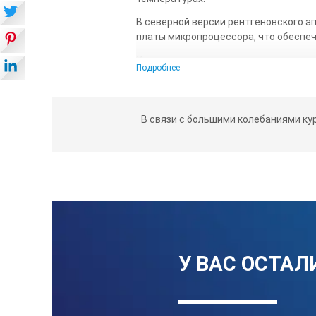
В северной версии рентгеновского а
платы микропроцессора, что обеспе
Управление и ввод параметров осущ
Подробнее
яркой индикацией.
Лазерный прицел к рентгеновскому а
В связи с большими колебаниями ку
съёмное лазерное оптическое ус
рельс в виде полукольца, закреп
маленькая встроенная рулетка д
Телескопический штатив имеет смен
Магнитные опоры облегчают надёжно
Рентгеновские аппараты РПД серии «
У ВАС ОСТАЛ
и увеличить максимальное расстояни
РПД не изменяется.
Отличительные особеннос