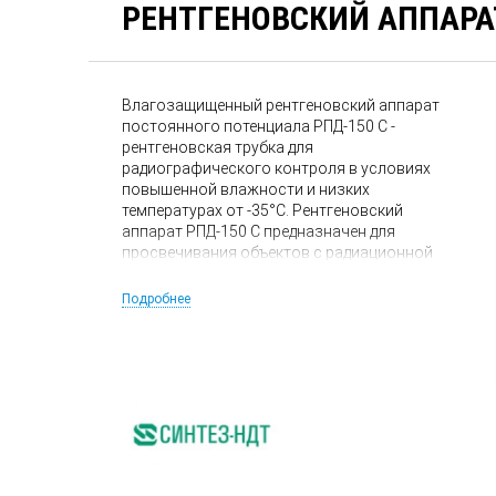
РЕНТГЕНОВСКИЙ АППАРА
Влагозащищенный рентгеновский аппарат
постоянного потенциала РПД-150 С -
рентгеновская трубка для
радиографического контроля в условиях
повышенной влажности и низких
температурах от -35°С. Рентгеновский
аппарат РПД-150 С предназначен для
просвечивания объектов с радиационной
толщиной до 20 мм (по стали) на пленку
AGFA D7 (Pb), фокусное расстояние 400 мм,
Подробнее
время экспозиции - 10 минут.
Максимальная мощность на аноде 150 Вт.
Фокусное пятно 0,8 х 0,8 мм.