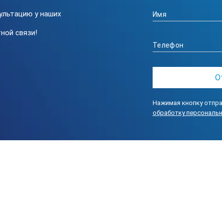
атурах от -35° до +40°С
ультацию у наших
ной связи!
овской трубки и время экспозиции регулируются
нного тока либо от встроенного аккумулятора
 регулировки тока и напряжения в широком диапазоне
Нажимая кнопку отпра
а имеет сменные опоры: пластиковые и магнитные
обработку персональ
ока рентгеновского аппарата
ы
кой трубки РПД и время экспозиции регулируются. Аппарат РПД-1
торое не допускает ошибок оператора, что обеспечивает его пр
еет двойное питание: от сети переменного тока либо от встроенн
кумуляторные блоки и зарядное устройство).