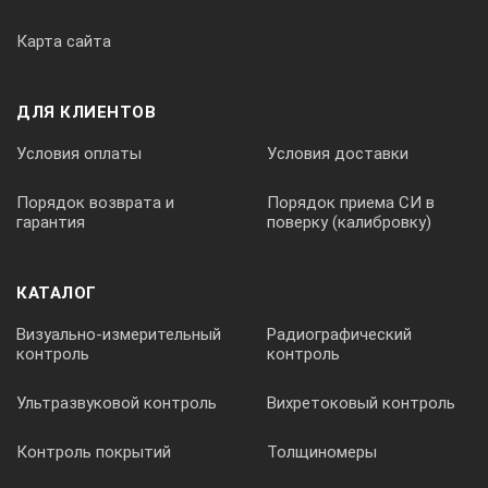
Карта сайта
220
ДЛЯ КЛИЕНТОВ
Размеры блока питания и управления (с ручками), мм
Условия оплаты
Условия доставки
470×405×215
Порядок возврата и
Порядок приема СИ в
гарантия
поверку (калибровку)
Диапазон установки анодного напряжения с шагом 1 кВ, кВ
КАТАЛОГ
Визуально-измерительный
Радиографический
50 ÷ 180
контроль
контроль
Ультразвуковой контроль
Вихретоковый контроль
Диапазон установки анодного тока с шагом 0,01 мА, мА
Контроль покрытий
Толщиномеры