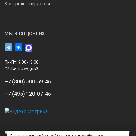
Контроль твердости
1 ÷ 3
Диапазон установки времени экспозиции с шагом 1 с, с
МЫ В СОЦСЕТЯХ:
1 ÷ 998
Пн-Пт: 9:00-18:00
Сб-Вс: выходной
Размер фокусного пятна
+7 (800) 500-59-46
2×2 мм
+7 (495) 120-07-46
5,5 мм2
А3
Инжиниринг
© 2026 А3 Инжиниринг Обращаем Ваше внимание на то, что данный
Нагорный
Рабочая диаграмма излучения