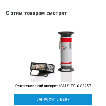
РПД-180СП
C этим товаром смотрят
Масса моноблока, кг
13,9
Масса свинцовой защитной муфты, кг
7,1
Рентгеновский аппарат ICM SITE-X С2257
-
ЗАПРОСИТЬ ЦЕНУ
Масса блока питания и управления, кг (не более)