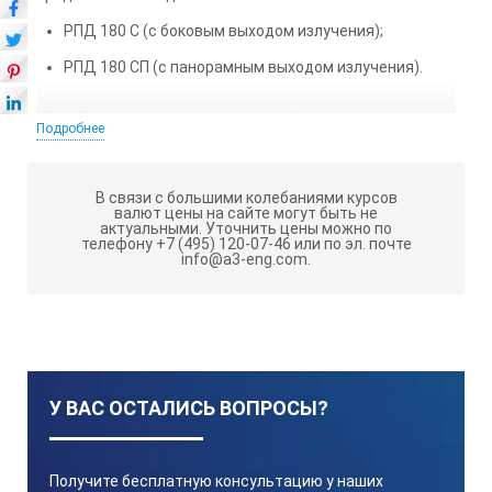
РПД 180 С (с боковым выходом излучения);
РПД 180 СП (с панорамным выходом излучения).
Моноблоки всех аппаратов данной серии работают в
Подробнее
режиме с постоянным регулируемым анодным
напряжением и током рентгеновской трубки. Высокая
надежность аппаратов обеспечивается наличием
В связи с большими колебаниями курсов
режимов автоматической тренировки рентгеновской
валют цены на сайте могут быть не
актуальными.
Уточнить цены можно по
трубки.
телефону +7 (495) 120-07-46 или по эл. почте
info@a3-eng.com.
Максимальное время непрерывной работы из
холодного состояния до отключения аппарата по
перегреву на максимальной мощности составляет
порядка 30 мин., в зависимости от температуры
окружающей среды.
Аппараты данной серии предназначены для работы в
У ВАС ОСТАЛИСЬ ВОПРОСЫ?
особо тяжелых условиях (пыль, грязь, влага), в том
числе в условиях Крайнего Севера.
В аппаратах серии «С» блок питания и управления (БПУ)
Получите бесплатную консультацию у наших