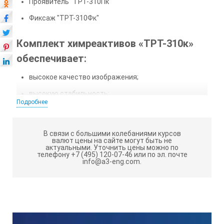
Проявитель "ТРТ-310Пк"
Фиксаж "ТРТ-310Фк"
Комплект химреактивов «ТРТ-310к»
обеспечивает:
высокое качество изображения;
высокую стабильность;
Подробнее
отсутствие ядовитых испарений;
упрощение процесса приготовления рабочих
В связи с большими колебаниями курсов
растворов (приготовление из одного концентрата);
валют цены на сайте могут быть не
актуальными.
Уточнить цены можно по
снижение количества тары;
телефону +7 (495) 120-07-46 или по эл. почте
info@a3-eng.com.
безопасность транспортировки и хранения.
Упаковка
Комплект химреактивов выпускается в виде
концентрированных растворов в пластиковых