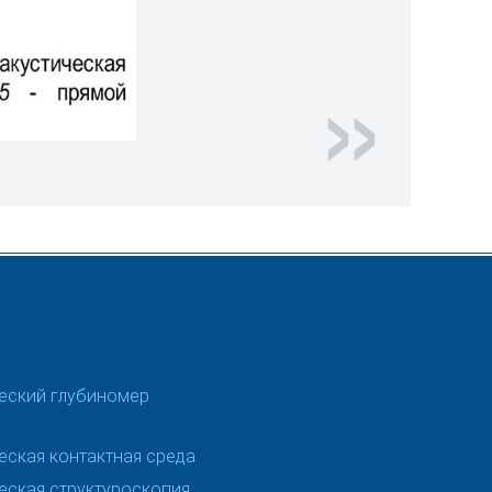
еский глубиномер
еская контактная среда
еская структуроскопия