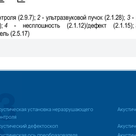
кустическая установка неразрушающего
Акустич
онтроля
кустический дефектоскоп
Акустич
кустическая ось преобразователя
Акустич