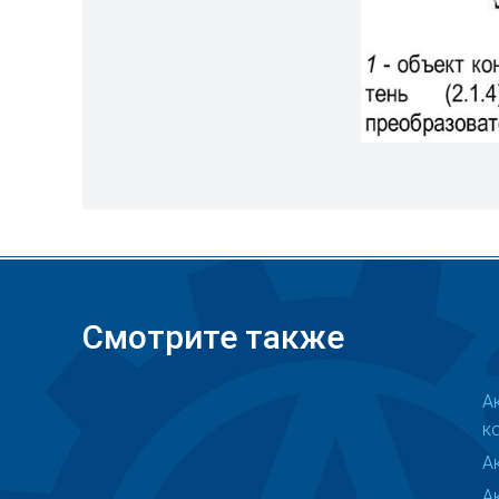
Смотрите также
А
к
А
А