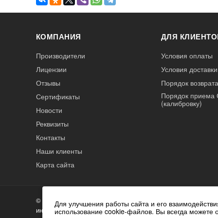
КОМПАНИЯ
ДЛЯ КЛИЕНТО
Производители
Условия оплаты
Лицензии
Условия доставки
Отзывы
Порядок возврата
Порядок приема 
Сертификаты
(калибровку)
Новости
Реквизиты
Контакты
Наши клиенты
Карта сайта
А3
Инжиниринг
© 2026 А3 Инжиниринг Обращаем Ваше внимание на то, что 
Нагорный
Для улучшения работы сайта и его взаимодействи
информационный характер и ни при каких условиях не явля
использование cookie-файлов. Вы всегда можете 
проезд