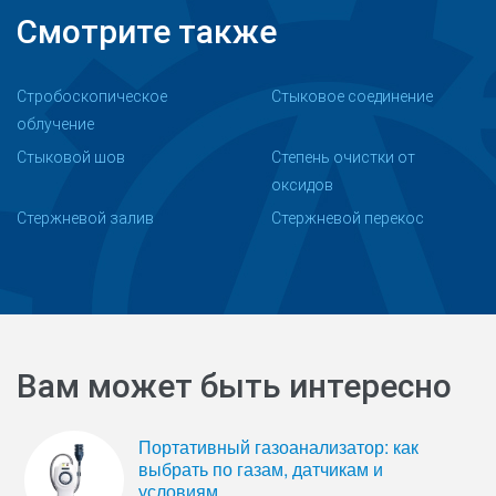
Смотрите также
Стробоскопическое
Стыковое соединение
облучение
Стыковой шов
Степень очистки от
оксидов
Стержневой залив
Стержневой перекос
Вам может быть интересно
Портативный газоанализатор: как
выбрать по газам, датчикам и
условиям