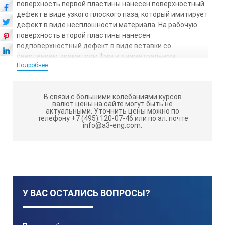
поверхность первой пластины нанесен поверхностный
дефект в виде узкого плоского паза, который имитирует
дефект в виде несплошности материала. На рабочую
поверхность второй пластины нанесен
подповерхностный дефект в виде вставки со
сверлением диаметром 1мм в диаметральном
Подробнее
направлении.
Материал пластины и вставок должен соответствовать
материалу контролируемого шва сварного соединения.
В связи с большими колебаниями курсов
валют цены на сайте могут быть не
Образец изготовлен в соответствии с ОСТ 26-01-84-78
актуальными.
Уточнить цены можно по
телефону +7 (495) 120-07-46 или по эл. почте
«Швы сварных соединений стальных сосудов и
info@a3-eng.com.
аппаратов, работающих под давлением. Методика
магнитопорошкового метода контроля».
Шероховатость обработки поверхности настроечных
образцов (мер), на которой размещают ультразвуковой
преобразователь при настройке, не превышает Rz 40.
У ВАС ОСТАЛИСЬ ВОПРОСЫ?
Каждый настроечный образец (мера) имеет маркировку
и паспорт, который содержит сведения о
конструктивных параметрах образца и материале, из