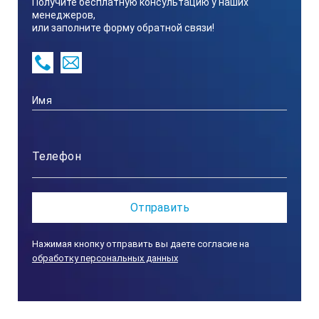
Получите бесплатную консультацию у наших
которого он изготовлен, вид и размеры искусственных
менеджеров,
отражателей, результаты первичной аттестации
или заполните форму обратной связи!
(калибровки), результаты переаттестации, условия
хранения.
Гарантийный срок эксплуатации:
1 год.
Комплект поставки:
Паспорт, документ о
прохождении метрологической аттестации
(калибровка).
Нажимая кнопку отправить вы даете согласие на
обработку персональных данных