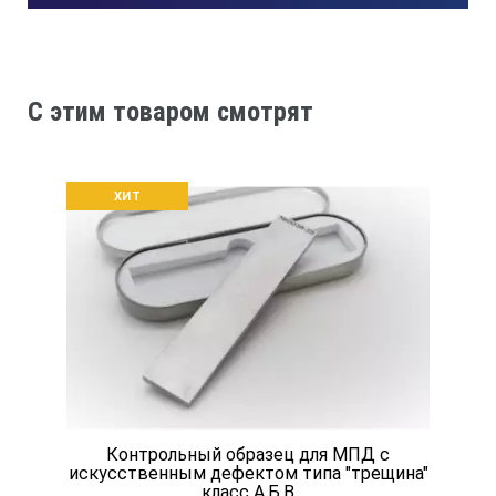
3.
Значение тангенциальной составляющей вектора напряженн
C этим товаром смотрят
15
ХИТ
4.
Ширина раскрытия дефектов, мкм
Контрольный образец для МПД с
искусственным дефектом типа "трещина"
класс А,Б,В
А - 8±2, Б - 20±5