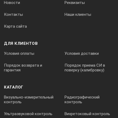
Новости
Реквизиты
Ширина СОП, мм
Контакты
Наши клиенты
Карта сайта
50±0.1
ДЛЯ КЛИЕНТОВ
Условия оплаты
Условия доставки
Порядок возврата и
Порядок приема СИ в
7.
гарантия
поверку (калибровку)
КАТАЛОГ
Высота СОП, мм
Визуально-измерительный
Радиографический
контроль
контроль
30±0.1
Ультразвуковой контроль
Вихретоковый контроль