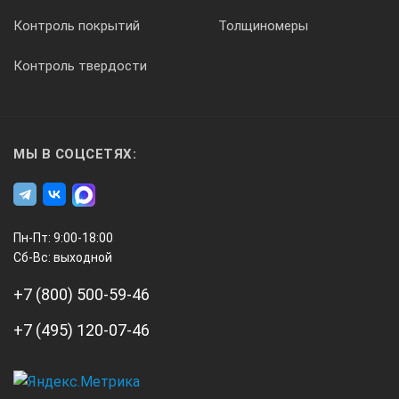
Контроль покрытий
Толщиномеры
Контроль твердости
8.
Длина СОП, мм
МЫ В СОЦСЕТЯХ:
Зависят от диаметра и радиуса кривизны той части оси дл
Пн-Пт: 9:00-18:00
Сб-Вс: выходной
9.
+7 (800) 500-59-46
+7 (495) 120-07-46
Радиус СОП, мм