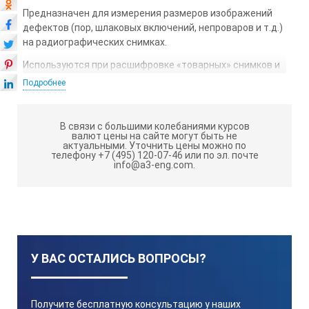
Предназначен для измерения размеров изображений
дефектов (пор, шлаковых включений, непроваров и т.д.)
на радиографических снимках.
Используются при расшифровке «товарных» снимков и
при обучении персонала. Диапазон измерения размеров
Подробнее
несплошностей – 0,1 – 2,0 мм. Трафарет выполнен на
износостойкой пленке, что обеспечивает долгий срок
службы.
В связи с большими колебаниями курсов
валют цены на сайте могут быть не
Гарантийный срок эксплуатации – 1 год (не менее).
актуальными.
Уточнить цены можно по
телефону +7 (495) 120-07-46 или по эл. почте
info@a3-eng.com.
Трафарет поставляется в комплекте с
метрологической аттестацией.
*Технические характеристики и комплект поставки
трафарета могут быть изменены производителем без
предварительного уведомления.
У ВАС ОСТАЛИСЬ ВОПРОСЫ?
Получите бесплатную консультацию у наших