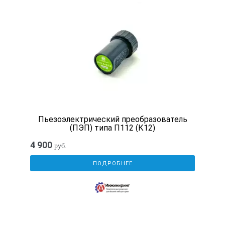
Габаритные
размеры
П112-5-10/2
Пьезоэлектрический преобразователь
Ø10
(ПЭП) типа П112 (К12)
4 900
руб.
5
ПОДРОБНЕЕ
1,5-75