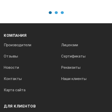
Ø15
1
2
3
Ø24х46
КОМПАНИЯ
П112-2,5-10/2
Производители
Лицензии
Отзывы
Сертификаты
Ø10
Новости
Реквизиты
2,5
Контакты
Наши клиенты
Карта сайта
1,5-75
ДЛЯ КЛИЕНТОВ
Ø13