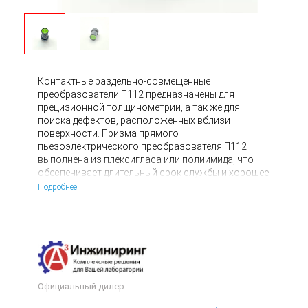
Контактные раздельно-совмещенные
преобразователи П112 предназначены для
прецизионной толщинометрии, а так же для
поиска дефектов, расположенных вблизи
поверхности. Призма прямого
пьезоэлектрического преобразователя П112
выполнена из плексигласа или полиимида, что
обеспечивает длительный срок службы и хорошее
акустическое согласование даже при работе по
Подробнее
грубым и корродированным поверхностям.
Официальный дилер