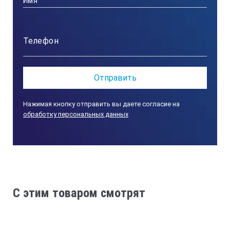
Рабочая
частота,
МГц ±5%
Диапазон
Нажимая кнопку отправить вы даете согласие на
измеряемых
обработку персональных данных
толщин
Размер
C этим товаром смотрят
рабочей
поверхности