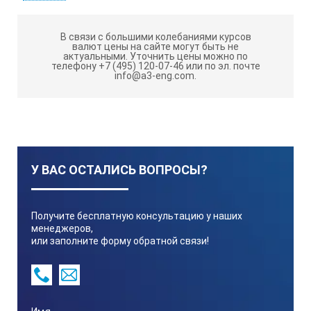
Разброс характеристик преобразователей одного
типа не превышает 2 дБ;
В связи с большими колебаниями курсов
Преобразователи поставляются с индивидуальным
валют цены на сайте могут быть не
паспортом в котором указана шумовая и
актуальными.
Уточнить цены можно по
телефону +7 (495) 120-07-46 или по эл. почте
спектральная характеристики;
info@a3-eng.com.
Типоразмеры выпускаемых преобразователей
приведены в Таблице:
Тип
У ВАС ОСТАЛИСЬ ВОПРОСЫ?
ПЭП
Получите бесплатную консультацию у наших
менеджеров,
Размер
или заполните форму обратной связи!
пьезоэлемента