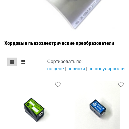
Хордовые пьезоэлектрические преобразователи
Сортировать по:
по цене
|
новинки
|
по популярности
mse2_chunk_default
mse2_chunk_alternate