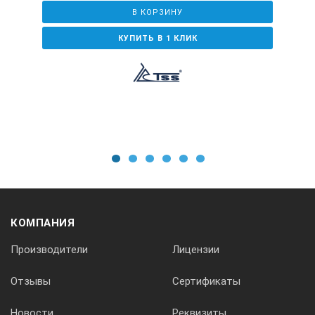
В КОРЗИНУ
Исполнение
КУПИТЬ В 1 КЛИК
Открытое
Степень защиты
IP23
1
2
3
4
5
6
Тип запуска
КОМПАНИЯ
ручной
Производители
Лицензии
Отзывы
Сертификаты
Автономная работа на 75% нагрузки без дозаправ (ч)
Новости
Реквизиты