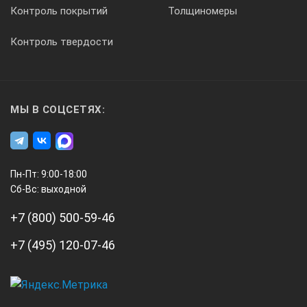
Контроль покрытий
Толщиномеры
9,6/13
Контроль твердости
Комплектация
Электрическая вилка - 2 шт., свечной ключ.
МЫ В СОЦСЕТЯХ:
Количество цилиндров
Пн-Пт: 9:00-18:00
1
Сб-Вс: выходной
+7 (800) 500-59-46
Рабочий объём двигателя (л)
+7 (495) 120-07-46
0,420
А3