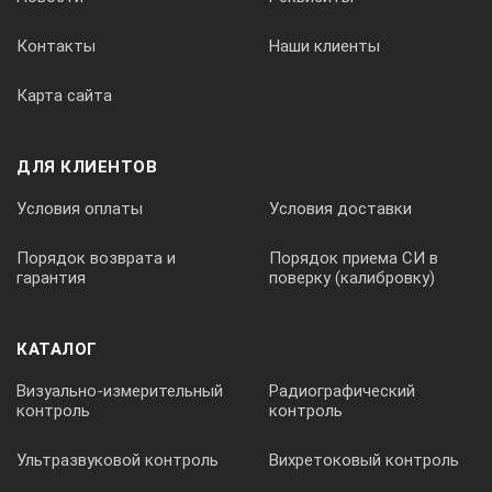
9
Контакты
Наши клиенты
Количество розеток 220В
Карта сайта
2
ДЛЯ КЛИЕНТОВ
Условия оплаты
Условия доставки
Вольтметр
Порядок возврата и
Порядок приема СИ в
да
гарантия
поверку (калибровку)
Модель двигателя
КАТАЛОГ
Визуально-измерительный
Радиографический
190F
контроль
контроль
Ультразвуковой контроль
Вихретоковый контроль
Мощность двигателя, кВт/л.с.