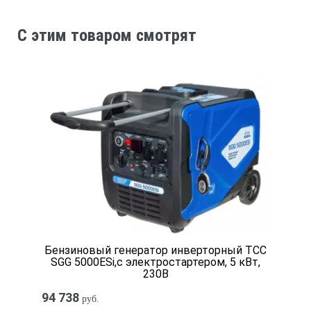
Объём топливного бака (л)
C этим товаром смотрят
25
Расход топлива при 75% мощности л/ч
2.5
Вид топлива
бензин
Бензиновый генератор инверторный ТСС
SGG 5000ESi,с электростартером, 5 кВт,
Уровень шума (dB/7м)
230В
94 738
руб.
74