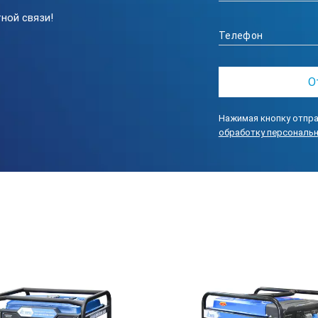
ной связи!
1
да
C192FB
Нажимая кнопку отпра
10,3/14
обработку персональ
руководство, гарантийный талон, АКБ
1
0,46
ин)
3000
воздушная