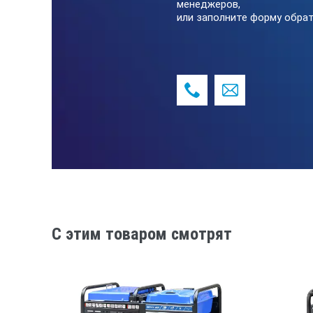
менеджеров,
или заполните форму обрат
Количество розеток 220В
Вольтметр
Модель двигателя
Мощность двигателя, кВт/л.с.
Комплектация
Количество цилиндров
Рабочий объём двигателя (л)
C этим товаром смотрят
Частота вращения коленвала (об/м
Система охлаждения