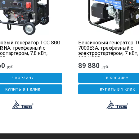
4
1.1
SAE 15W-40
овый генератор ТСС SGG
Бензиновый генератор Т
17/12
3NA, трехфазный с
7000E3A, трехфазный с
остартером, 7.8 кВт,
электростартером, 7 кВт,
да
0В
230/400В
60
89 880
руб.
руб.
94
В КОРЗИНУ
В КОРЗИНУ
686x526x550
КУПИТЬ В 1 КЛИК
КУПИТЬ В 1 КЛИК
жухе МК-1, это простое и удобное решение для загородных домох
гих других отраслей, где требуется быстрое включение в работу
ами:
вентиляции внутреннего пространства с вентилятором, для обе
укция кожуха обеспечивает защиту генератора и удобный доступ к
е защиту от атмосферных осадков.