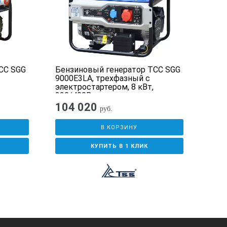
СС SGG
Бензиновый генератор ТСС SGG
Ген
9000E3LA, трехфазный с
тре
электростартером, 8 кВт,
EH3A
230/400В
элек
230
104 020
35
руб.
В КОРЗИНУ
КУПИТЬ В 1 КЛИК
озяйст, строительных организаций,
 источников электропитания. Кожух
спечения принудительного охлажения
 основным узлам и точкам