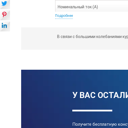
Номинальный ток (А)
Подробнее
Объём топливного бака (л)
Расход топлива при 75% мощности 
В связи с большими колебаниями ку
Вид топлива
Уровень шума (dB/7м)
Исполнение
Степень защиты
У ВАС ОСТАЛ
Тип запуска
Автономная работа на 75% нагрузки 
Получите бесплатную конс
Количество розеток 400В