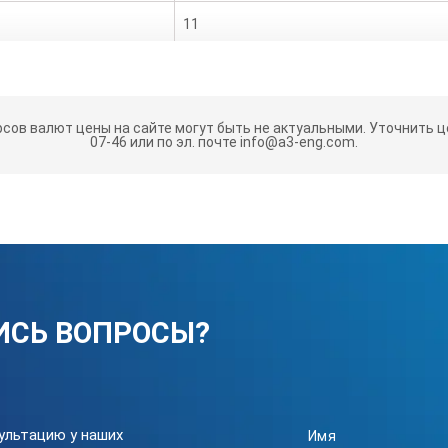
11
25
л/ч
2.4
рсов валют цены на сайте могут быть не актуальными.
Уточнить це
07-46 или по эл. почте info@a3-eng.com.
бензин
80
Открытое
IP23
ИСЬ ВОПРОСЫ?
ручной/электростартер
без дозаправ (ч)
10
ультацию у наших
1