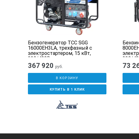
Тактность двигателя
Ёмкость масляной системы (л)
Рекомендуемый тип масла
 SGG
Бензогенератор ТСС SGG
Бензин
Установленный аккумулятор Ah/V
16000EH3LA, трехфазный с
8000EH
электростартером, 15 кВт,
электр
Глушитель
230/400В
230/40
367 920
73 2
руб.
Масса, кг
В КОРЗИНУ
Габаритные размеры (Д;Ш;В; мм)
КУПИТЬ В 1 КЛИК
Бензогенератор TSS-SGG 7500Е3 в ко
ремонтных бригад в сфере ЖКХ и мно
МК-1 обладает следующими свойств
1. Прочные жалюзи для обеспечения 
портативного генератора. 2. Констр
технического обслуживания, а так ж