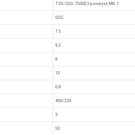
TSS-SGG-7500Е3 в кожухе МК-1
SGG
7.5
9,5
8
10
0,8
400/230
3
50