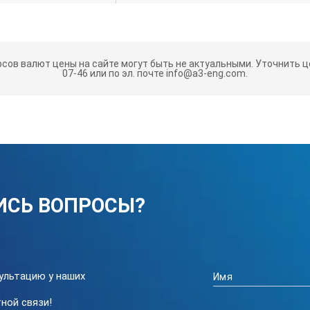
бензин
84
рсов валют цены на сайте могут быть не актуальными.
Уточнить це
07-46 или по эл. почте info@a3-eng.com.
Открытое
IP23
ручной/электростартер
нет
ИСЬ ВОПРОСЫ?
1 (ручной запуск)
ЗКИ БЕЗ ДОЗАПРАВ (Ч)
8
ультацию у наших
1
ной связи!