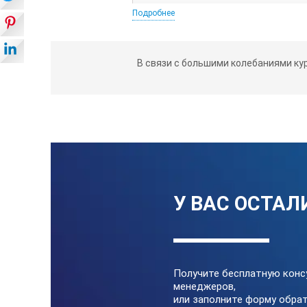
Подробнее
ВИД ТОПЛИВА
УРОВЕНЬ ШУМА (DB/7М)
В связи с большими колебаниями ку
ИСПОЛНЕНИЕ
СТЕПЕНЬ ЗАЩИТЫ
ТИП ЗАПУСКА
АВТОЗАПУСК (АВР)
У ВАС ОСТАЛ
СТЕПЕНЬ АВТОМАТИЗАЦИИ
АВТОНОМНАЯ РАБОТА НА 75% НАГРУ
Получите бесплатную конс
КОЛИЧЕСТВО РОЗЕТОК 400В
менеджеров,
или заполните форму обрат