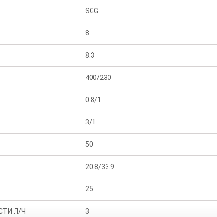
SGG
8
8.3
400/230
0.8/1
3/1
50
20.8/33.9
25
СТИ Л/Ч
3