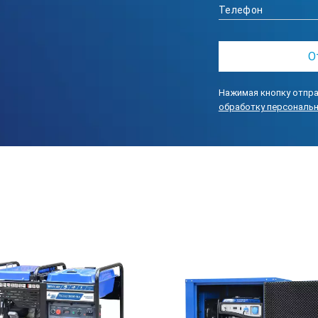
ТОРА
да
да
192FB
Нажимая кнопку отпра
10,3/14
обработку персональ
Двигатель бензиновый с крышкой генерат
руководство, гарантийный талон, АКБ, 
1
Б/МИН)
3000
воздушная
4