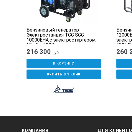
ЁМКОСТЬ МАСЛЯНОЙ СИСТЕМЫ (Л)
РЕКОМЕНДУЕМЫЙ ТИП МАСЛА
 SGG
Бензиновый генератор
Бензин
УСТАНОВЛЕННЫЙ АККУМУЛЯТОР AH
 7.5
Электростанция ТСС SGG
12000E
10000EHA,с электростартером,
электр
ГЛУШИТЕЛЬ
10 кВт, 230В
230/40
216 300
260 
руб.
МАССА, КГ
В КОРЗИНУ
ГАБАРИТНЫЕ РАЗМЕРЫ УПАКОВКИ (Д
КУПИТЬ В 1 КЛИК
ГАБАРИТНЫЕ РАЗМЕРЫ (Д;Ш;В; ММ)
ГАРАНТИЯ, СРОК (МЕС)
ТИП ГЕНЕРАТОРА
МАТЕРИАЛ ОБМОТОК АЛЬТЕРНАТО
КОМПАНИЯ
ДЛЯ КЛИЕНТ