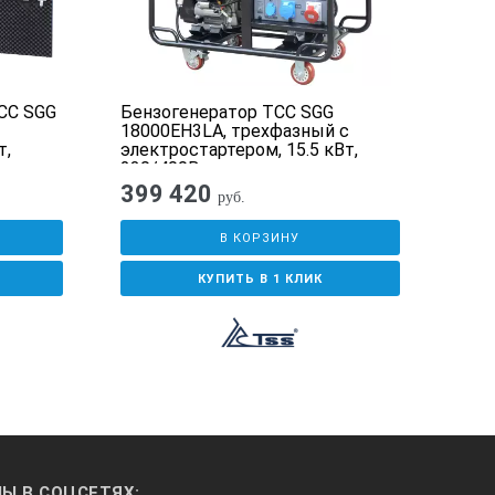
СС SGG
Бензогенератор ТСС SGG
Бен
18000EH3LA, трехфазный с
1800
т,
электростартером, 15.5 кВт,
элек
ном
230/400В
230
399 420
32
руб.
В КОРЗИНУ
КУПИТЬ В 1 КЛИК
Ы В СОЦСЕТЯХ: