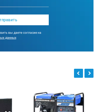
вить вы даете согласие на
ных данных
ора KM 192FD (SGG 8000 (..)/KM11000AE) / Engine with generator c
соединительный комплект, колеса, ручки