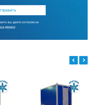
опция
опция
вить вы даете согласие на
ных данных
ользования в диапазоне температур
ий используемых в качестве
ннюю комфортную работу
борудования для обеспечения