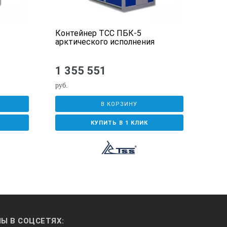
Контейнер ТСС ПБК-5
Кон
арктического исполнения
аркт
1 355 551
1 1
руб.
руб.
ким или ручным приводом
В КОРЗИНУ
КУПИТЬ В 1 КЛИК
Ы В СОЦСЕТЯХ: