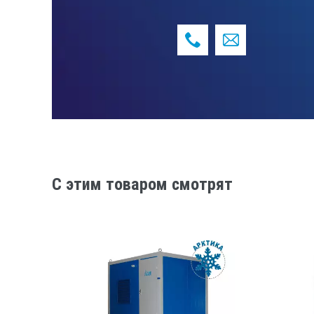
Салазки
Система подкачки топлива
Контейнер ТСС ПБК
Панельные блок-контейнеры Арктичес
от -60С° до +40С°, применяются для
резервного источника электроснабж
Блок-контейнер обеспечивает защит
обслуживающего персонала, а так ж
C этим товаром смотрят
длительной, автономной станции, в 
Конструкция блок-контейн
Силового металлического каркас 
Стены и потолок внутри выполнен
Пол покрыт рифлёным листом тол
Входная стандартная дверь, изну