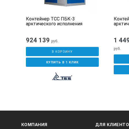
Дверь оборудована доводчиком.
Контейнер ТСС ПБК-3
Конте
Тип замка - с возможностью внут
арктического исполнения
арктич
Отверстия для ввода-вывода каб
924 139
1 44
В стандартную комплекта
руб.
руб.
Приточно-вытяжная вентиляция 
В КОРЗИНУ
Щит собственных нужд
КУПИТЬ В 1 КЛИК
Основное и аварийное освещени
Система пожаротушения
Система газовыхлопа
Система пожарной сигнализации
Система отопления (2 электроко
Комплект ручного пожаротушения
КОМПАНИЯ
ДЛЯ КЛИЕНТ