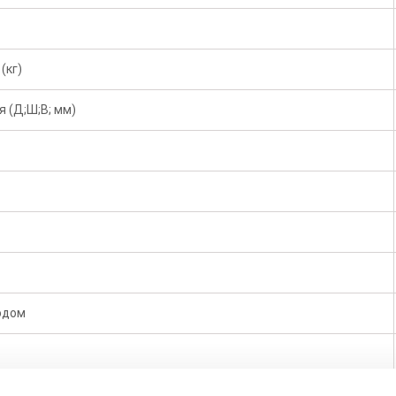
(кг)
 (Д;Ш;В; мм)
одом