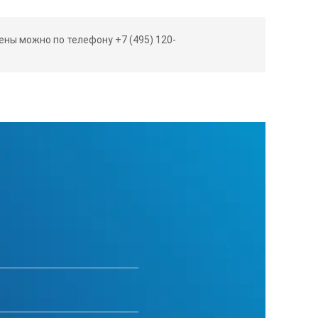
да
ны можно по телефону +7 (495) 120-
820х2000
да
рым болт
5780х2080х2400
3500
да
опция
опция