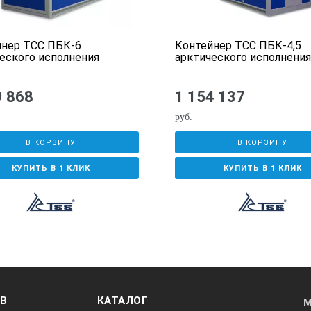
йнер ТСС ПБК-6
Контейнер ТСС ПБК-4,5
реннего закрывания.
еского исполнения
арктического исполнения
елей.
9 868
1 154 137
цию входит:
руб.
с проёмами, оснащенными жалюзийными клапанами с электричес
В КОРЗИНУ
В КОРЗИНУ
КУПИТЬ В 1 КЛИК
КУПИТЬ В 1 КЛИК
е
нвектора)
 (огнетушитель типа ОУ)
ОВ
КАТАЛОГ
М