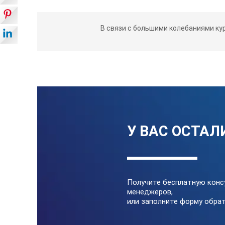
Модуль порошкового пожаротушен
В связи с большими колебаниями ку
Проем двери (Ш;В; мм)
Система газовыхлопа
Транспортировочные узлы
Размеры внутренние (ДхШхВ мм)
У ВАС ОСТАЛ
Масса, кг
Подогрев жалюзи
Получите бесплатную конс
Охранная сигнализация
менеджеров,
или заполните форму обрат
Шумопоглощающая маркиза