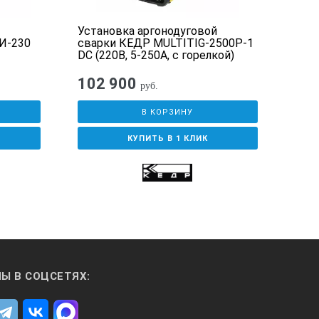
Установка аргонодуговой
Сва
И-230
сварки КЕДР MULTITIG-2500P-1
TIG
DC (220В, 5-250А, с горелкой)
102 900
38
руб.
В КОРЗИНУ
КУПИТЬ В 1 КЛИК
Ы В СОЦСЕТЯХ: