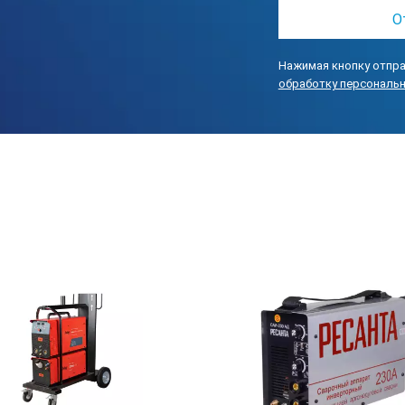
 после сварки
онце сварки
Нажимая кнопку отпра
обработку персональ
ния 300А
телем 200А
тствии с требованиями Европейского стандарта
опасности источников питания дуговой сварки.
ского регламента Таможенного Союза
ковольтного оборудования» и
совместимость технических средств».