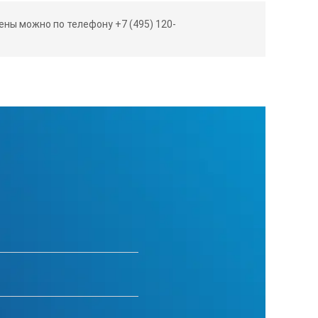
410х160х270
ны можно по телефону +7 (495) 120-
12
525х300х320
Продолжительное включение.
х параметров работы оборудования.
щитного газа (TIG) и ручной дуговой