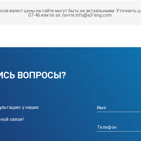
рсов валют цены на сайте могут быть не актуальными.
Уточнить це
07-46 или по эл. почте info@a3-eng.com.
В; мм)
р TSS PRO TIG/MMA-200
" это - Профессиональное применение, Простота регулировок и 
ИСЬ ВОПРОСЫ?
ю работу оборудования и соответствие заявленных и фактически
а, для аргонодуговой сварки неплавящимся электродом в среде за
ультацию у наших
ной связи!
 среде защитного газа