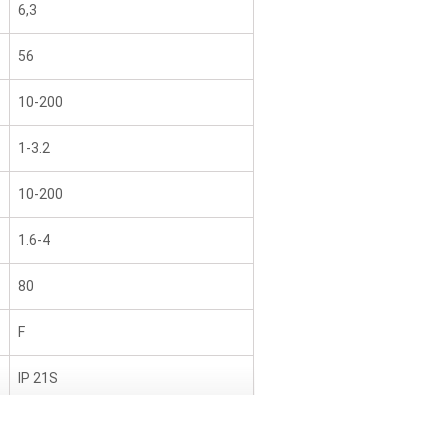
6,3
56
10-200
1-3.2
10-200
1.6-4
80
F
IP 21S
7.2