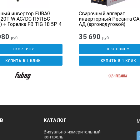
чный инвертор FUBAG
Сварочный аппарат
320T W AC/DC ПУЛЬС
инверторный Ресанта СА
язательную проверку на производстве, затем
) + Горелка FB TIG 18 5P 4
АД (аргонодуговой)
ются на складе ГК ТСС контроллером ОТК.
ок жидкостного
ет возможный заводской брак.
ения Cool 70 + Тележка
080
35 690
руб.
руб.
паратов
 это высочайшее качество сварки!
В КОРЗИНУ
В КОРЗИНУ
ейшие технологии и компоненты.
качественные, профессиональные аксессуары.
КУПИТЬ В 1 КЛИК
КУПИТЬ В 1 КЛИК
 соответствуют действительности.
ревосходят аналоги других производителей!
ОВ
КАТАЛОГ
М
Визуально-измерительный
контроль