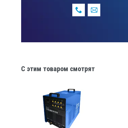
• Высокочастотный поджиг дуги
• Дисплей сварочного тока
• Регулируемое время продувки газом
• Регулируемое время спада тока в к
• Встроенный форсаж дуги для MMA
КОМПЛЕКТАЦИЯ
• Инверторный сварочный аппарат
• Горелка WP-26 в сборе, 4м
• Комплект ЗИП к горелке
• Кабель 3м/25мм с клеммой заземле
C этим товаром смотрят
• Кабель 3м/25мм с электрододержа
• Руководство по эксплуатации
• Гарантийный талон
ГАРАНТИЯ БЕЗОПАСНОСТИ
Оборудование изготовлено в соотве
EN 60974-1:2012 к конструкции и без
Соответствует требованиям техниче
ТР ТС 004/2011 «О безопасности низ
ТР ТС 020/2011 «Электромагнитная 