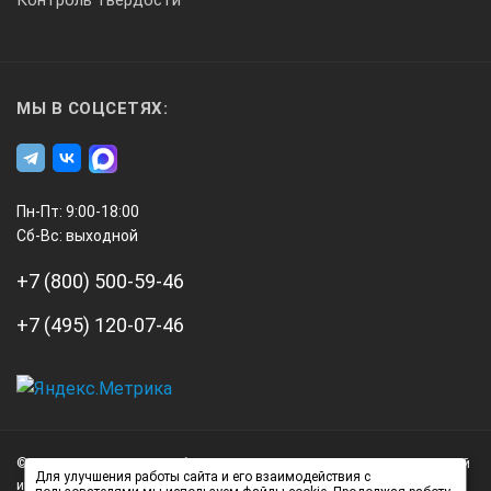
МЫ В СОЦСЕТЯХ:
Пн-Пт: 9:00-18:00
Сб-Вс: выходной
+7 (800) 500-59-46
+7 (495) 120-07-46
А3
Инжиниринг
© 2026 А3 Инжиниринг Обращаем Ваше внимание на то, что данный
Нагорный
Для улучшения работы сайта и его взаимодействия с
интернет-сайт носит исключительно информационный характер и