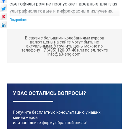
светофильтром не пропускает вредные для глаз
ультрафиолетовые и инфракрасные излучения,
отражая их специальным защитным слоем.
Подробнее
Защита от УФ/ИК излучения постоянна и не
зависит от того сработал светофильтр или нет,
В связи с большими колебаниями курсов
находится он в прозрачном состоянии или в
валют цены на сайте могут быть не
актуальными.
Уточнить цены можно по
темном. Через автоматический светофильтр
телефону +7 (495) 120-07-46 или по эл. почте
проходят только видимые лучи, поэтому в
info@a3-eng.com.
отличие от пассивных светофильтров, нет
прямой зависимости между защитой и степенью
затемнения. Выбор степени затемнения в масках
с автоматическим светофильтром, вопрос
скорее комфорта, чем защиты.
У ВАС ОСТАЛИСЬ ВОПРОСЫ?
Благодаря поляризационным пленкам маска не
пропускает или сводит на нет отраженные лучи,
другими словами, отсутствуют блики при сварке
Получите бесплатную консультацию у наших
менеджеров,
металлов с высокой отражающей
или заполните форму обратной связи!
способностью, что в отличие от пассивной маски