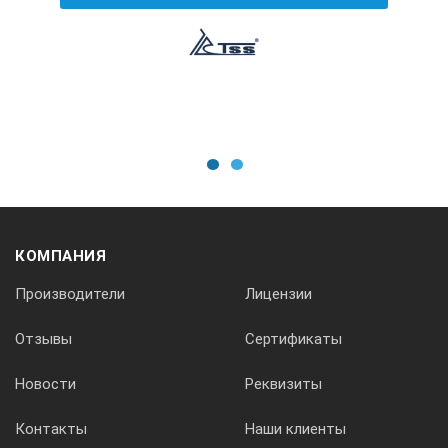
Время переключения (от светлого до темного) 1
мс
Источник питания - солнечная батарея
Материал маски Пластик/полиамид Вес, кг 0,50
1
2
КОМПАНИЯ
Производители
Лицензии
Отзывы
Сертификаты
Новости
Реквизиты
Контакты
Наши клиенты