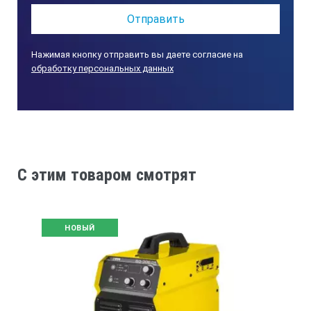
Ремень для переноски
Инструкция по эксплуатации
ТЕХНИЧЕСКИЕ ХАРАКТЕРИСТИКИ
Нажимая кнопку отправить вы даете согласие на
обработку персональных данных
Тип питания
Однофазный
C этим товаром смотрят
Размер аппарата
Передвижной
НОВЫЙ
Продуктовый сегмент
Прайм