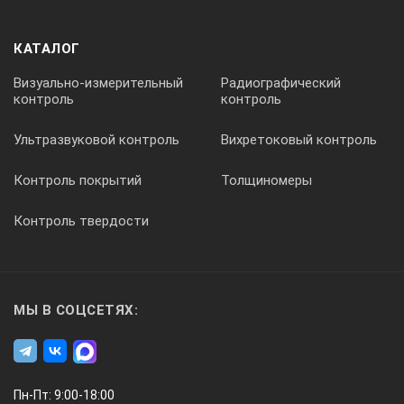
2,0 - 4,0
КАТАЛОГ
Максимальный сварочный ток, А
Визуально-измерительный
Радиографический
контроль
контроль
200
Ультразвуковой контроль
Вихретоковый контроль
Контроль покрытий
Толщиномеры
Мощность, кВт
Контроль твердости
6,5
Напряжение сети, В
МЫ В СОЦСЕТЯХ:
220
Масса брутто, кг
Пн-Пт: 9:00-18:00