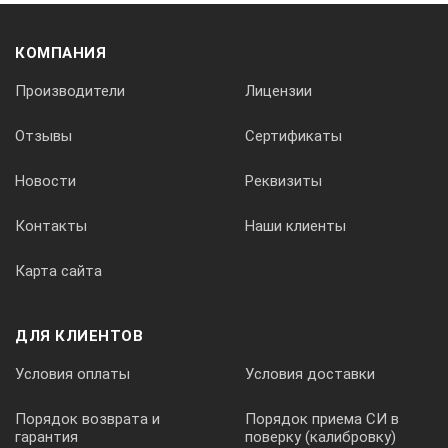
70
КОМПАНИЯ
Диапазон сварочного тока, А
Производители
Лицензии
10-200
Отзывы
Сертификаты
Длина, мм
Новости
Реквизиты
Контакты
Наши клиенты
300
Карта сайта
Управление
ДЛЯ КЛИЕНТОВ
Плавное
Условия оплаты
Условия доставки
Диаметр электрода/прутка, мм
Порядок возврата и
Порядок приема СИ в
гарантия
поверку (калибровку)