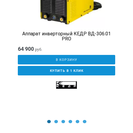
Габариты, мм
300х140х210
Аппарат инверторный КЕДР ВД-306.01
PRO
Масса нетто, кг
64 900
руб.
В КОРЗИНУ
4
КУПИТЬ В 1 КЛИК
Режим работы, ПВ%
40
Напряжение холостого хода, В
1
2
3
4
5
6