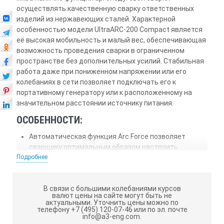
осуществлять качественную сварку ответственных
изделий из нержавеющих сталей. Характерной
особенностью модели UltraARC-200 Compact является
её высокая мобильность и малый вес, обеспечивающая
возможность проведения сварки в ограниченном
пространстве без дополнительных усилий. Стабильная
работа даже при пониженном напряжении или его
колебаниях в сети позволяет подключать его к
портативному генератору или к расположенному на
значительном расстоянии источнику питания.
ОСОБЕННОСТИ:
Автоматическая функция Arc Force позволяет
сварщику оптимальным образом настроить
Подробнее
динамическое изменение дуги в процессе работы с
материалами разной толщины в различных
положениях
В связи с большими колебаниями курсов
Цифровой дисплей позволяет с высокой точностью
валют цены на сайте могут быть не
актуальными.
Уточнить цены можно по
установить необходимые параметры сварки в
телефону +7 (495) 120-07-46 или по эл. почте
зависимости от толщины и типа металла и
info@a3-eng.com.