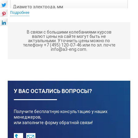
Диаметр электрода, мм
Подробнее
1.6-6
В связи с большими колебаниями курсов
валют цены на сайте могут быть не
актуальными.
Уточнить цены можно по
Напряжение холостого хода, В
телефону +7 (495) 120-07-46 или по эл. почте
info@a3-eng.com.
80
ПВ, %
У ВАС ОСТАЛИСЬ ВОПРОСЫ?
60
Получите бесплатную консультацию у наших
Класс изоляции
менеджеров,
или заполните форму обратной связи!
F