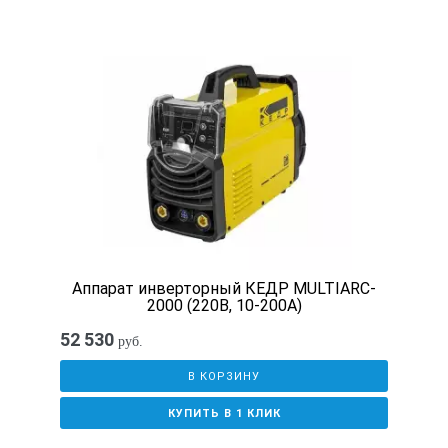
Картон
Масса брутто, кг
60
Габаритные размеры упаковки (Д;Ш;В; мм)
730х380х670
Аппарат инверторный КЕДР MULTIARC-
2000 (220В, 10-200А)
Объем брутто, м3
52 530
руб.
0.19
В КОРЗИНУ
КУПИТЬ В 1 КЛИК
Сварочный инвертор TSS TOP MMA-