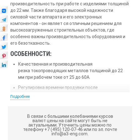
производительность при работе с изделиями толщиной
до 22 мм. Также благодаря высокой надежности
силовой части аппарата и его электронных
компонентов - он являет ся отличным решением для
высокозагруженных строительных объектов, где
особенно важны производительность оборудования и
его безотказность.
ОСОБЕННОСТИ:
Качественная и производительная
резка токопроводящих металлов толщиной до 22
мм при рабочем токе от 25 до 60А.
Регулировка времени продувки после
резки продлевает срок службы расходных частей.
Подробнее
Пилотная дуга и HF поджиг облегчает начало цик- ла
резки и позиционирование плазмотрона.
В связи с большими колебаниями курсов
валют цены на сайте могут быть не
Цифровой дисплей показывает действительное
актуальными.
Уточнить цены можно по
значение тока резки и гарантирует соблюдение
телефону +7 (495) 120-07-46 или по эл. почте
info@a3-eng.com.
технологического процесса.