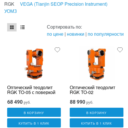
RGK
VEGA (Tianjin SEOP Precision Instrument)
УОМЗ
Сортировать по:
по цене
|
новинки
|
по популярности
mse2_chunk_default
mse2_chunk_alternate
Оптический теодолит
Оптический теодолит
RGK TO-05 с поверкой
RGK TO-02
68 490
88 990
руб.
руб.
В КОРЗИНУ
В КОРЗИНУ
КУПИТЬ В 1 КЛИК
КУПИТЬ В 1 КЛИК