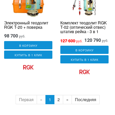
Электронный теодолит
Комплект теодолит RGK
RGK T-20 + поверка
T-02 (оптический отвес)
штатив рейка - 3 в 1
98 700
руб.
120 790
127 600
руб.
руб.
В КОРЗИНУ
В КОРЗИНУ
КУПИТЬ В 1 КЛИК
КУПИТЬ В 1 КЛИК
Первая
«
1
2
»
Последняя