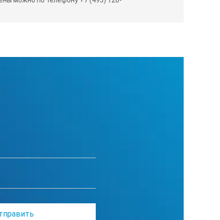
0…23
± 0,1 (для ПСО-ХМГ4АД)
от 0,02 до 0,2
3 (2 элемента АА)
25
85
от минус 10 до 40
170х110х440
3,0 (3,2)