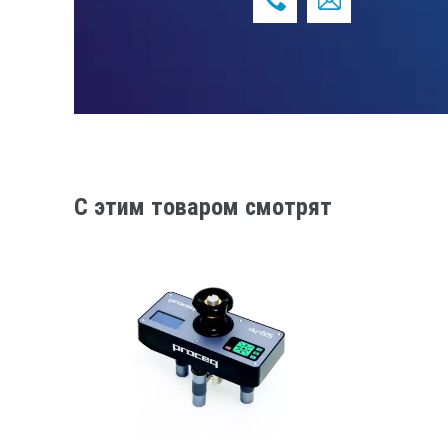
КОМПЛЕКТ ПОСТАВК
Силовозбудитель с электронным блок
эксплуатации.
По спецзаказу: силовая рамка и эта
Гарантийный срок эксплуатации 18 м
C этим товаром смотрят
Обеспечивается сервисное и метроло