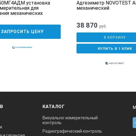
50МГ4АДМ установка
Адгезиметр NOVOTEST 
мерительная для
механический
ния механических
в на вырыв и сдвиг
38 870
руб.
ЗАПРОСИТЬ ЦЕНУ
В КОРЗИНУ
КУПИТЬ В 1 КЛИК
ОВ
КАТАЛОГ
М
Визуально-измерительный
контроль
и
Радиографический контроль
а и гарантия