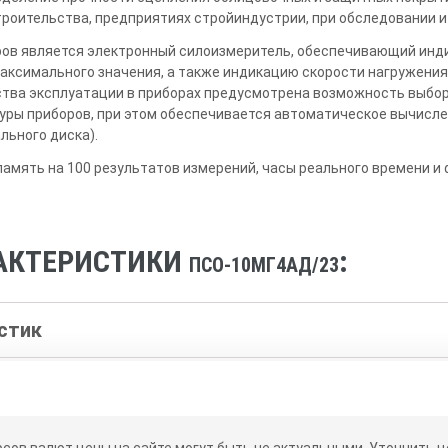
роительства, предприятиях стройиндустрии, при обследовании и
ов является электронный силоизмеритель, обеспечивающий инд
аксимального значения, а также индикацию скорости нагружения
ства эксплуатации в приборах предусмотрена возможность выбо
туры приборов, при этом обеспечивается автоматическое вычисл
льного диска).
амять на 100 результатов измерений, часы реального времени и
РАКТЕРИСТИКИ
:
ПСО-10МГ4АД/23
стик
й погрешности измерения силы, %
рсов валют цены на сайте могут быть не актуальными.
Уточнить це