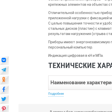
крепежных элементов на объектах ст
Отличительной особенностью прибор
приложенной нагрузки с фиксацией м
С целью повышения точности и удоб
стальных дисков (пластин) с клавиа
результатам нагружения (отрыва ста
Приборы имеют энергонезависимую п
персональный компьютер.
Индикация цифровая в кН и МПа.
ТЕХНИЧЕСКИЕ ХА
Наименование характери
Подробнее
Диапазон измерений силы, кН
Пределы допускаемой относительно
В связи с большими колебаниями ку