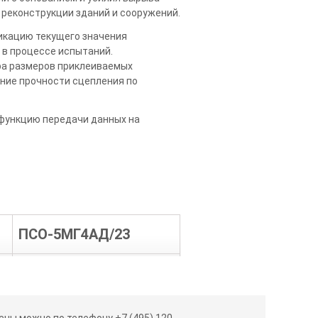
 реконструкции зданий и сооружений.
икацию текущего значения
 в процессе испытаний.
ра размеров приклеиваемых
ение прочности сцепления по
 функцию передачи данных на
ПСО-5МГ4АД/23
0,2…5
± 2
ны можно по телефону +7 (495) 120-