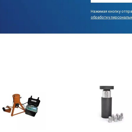
Нажимая кнопку отпра
И ПСО-5МГ4 АД/23:
обработку персональ
ом, упаковочный кейс, CD с программным обеспечением, кабель св
лонные динамометры типа ДМР-МГ4 для поверки (калибровки) приб
есяцев.
гическое обслуживание в течение всего срока эксплуатации.