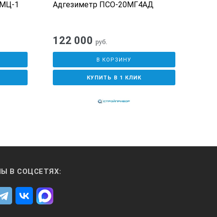
АМЦ-1
Адгезиметр ПСО-20МГ4АД
Адг
122 000
руб.
В КОРЗИНУ
КУПИТЬ В 1 КЛИК
Ы В СОЦСЕТЯХ: