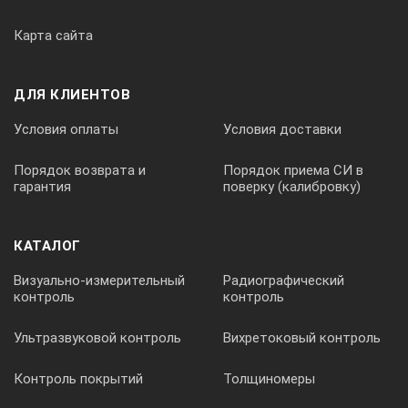
12 (встроенный аккумулятор 12В, 7Ач) или сетевой адаптер
Карта сайта
Потребляемый ток, А, не более:
ДЛЯ КЛИЕНТОВ
Условия оплаты
Условия доставки
− в режиме нагружения
Порядок возврата и
Порядок приема СИ в
гарантия
поверку (калибровку)
6
КАТАЛОГ
− в остальных режимах
Визуально-измерительный
Радиографический
контроль
контроль
0,25
Ультразвуковой контроль
Вихретоковый контроль
Диапазон рабочих температур, °С
Контроль покрытий
Толщиномеры
от минус 10 до 40