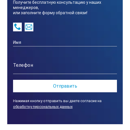
Наименование характеристик
Получите бесплатную консультацию у наших
менеджеров,
или заполните форму обратной связи!
ПСО-100МГ4АДМ
Диапазон измерения силы, кН
4…100
Пределы допускаемой относительной погрешности измерен
± 2
Нажимая кнопку отправить вы даете согласие на
обработку персональных данных
Диапазон измерения перемещений, мм
0…23