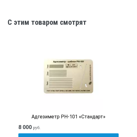
Пределы допускаемой абсо­лютной погрешности изме­рени
C этим товаром смотрят
− встроенным датчиком, мм
± 0,1
− выносным датчиком, мм
± 0,02
Диапазон измерения скорости нагружения, кН/с
Адгезиметр РН-101 «Стандарт»
от 0,1 до 5
8 000
руб.