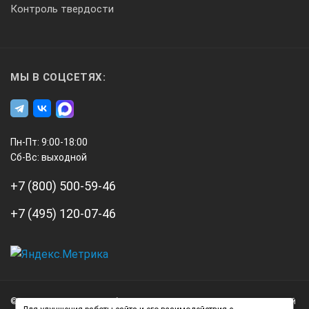
Контроль твердости
Габаритные размеры блока управления с насосной станцией
МЫ В СОЦСЕТЯХ:
285х230х260
Масса блока управления с насосной станцией, кг, не более
Пн-Пт: 9:00-18:00
Сб-Вс: выходной
8,7
+7 (800) 500-59-46
Габаритные размеры силовозбудителя, мм, (ДxШxВ), не бол
+7 (495) 120-07-46
170х120х210
А3
Масса силовозбудителя, кг, не более
Инжиниринг
© 2026 А3 Инжиниринг Обращаем Ваше внимание на то, что данный
Нагорный