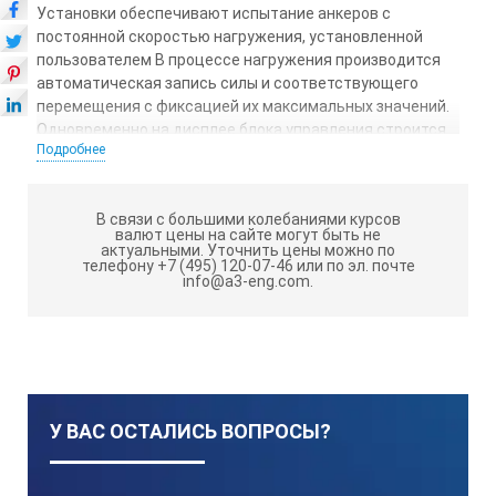
Установки обеспечивают испытание анкеров с
постоянной скоростью нагружения, установленной
пользователем В процессе нагружения производится
автоматическая запись силы и соответствующего
перемещения с фиксацией их максимальных значений.
Одновременно на дисплее блока управления строится
Подробнее
график зависимости «нагрузка-перемещение»,
«нагрузка-время» или «перемещение-время».
ПСО-ХМГ4АДМ
В связи с большими колебаниями курсов
Установки
выпускаются в пяти
валют цены на сайте могут быть не
модификациях, отличающихся пределами измерений,
актуальными.
Уточнить цены можно по
телефону +7 (495) 120-07-46 или по эл. почте
габаритами и массой (Х – наибольший предел
info@a3-eng.com.
измерений, кН), имеют энергонезависимую память на
500 результатов измерений, часы реального времени и
функцию передачи данных на персональный компьютер
по USB интерфейсу.
Индикация цифровая в кН.
У ВАС ОСТАЛИСЬ ВОПРОСЫ?
ТЕХНИЧЕСКИЕ ХАРАКТЕРИСТИКИ: