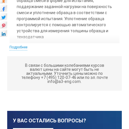
образца смеси в форме для испытания,
поддержание заданной нагрузки на поверхность
смеси и уплотнение образца в соответствии с
программой испытания. Уплотнение образца
контролируется с помощью автоматического
устройства для измерения толщины образца и
тензодатчика
Внедрение лабораторной информационной системы
Подробнее
ЛинтеЛ ЛИС обеспечивает комплексную
автоматизацию лабораторной деятельности
В связи с большими колебаниями курсов
Сохранение и редактирование параметров
валют цены на сайте могут быть не
актуальными.
Уточнить цены можно по
испытания сокращает время для подготовки
телефону +7 (495) 120-07-46 или по эл. почте
испытания и облегчает повседневную
info@a3-eng.com.
эксплуатацию аппарата
Ведение журнала результатов обеспечивает
хранение до 1000 результатов уплотнения и
графиков нагружения в энергонезависимой памяти
Цветной сенсорный дисплей обеспечивает вывод
У ВАС ОСТАЛИСЬ ВОПРОСЫ?
подробной информации о заданных условиях