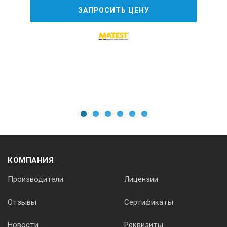
91±2,0
ЗАПРОСИТЬ ЦЕНУ
толщина нижней плиты ячейки
8 мм
Максимальная скорость подъема стола
96 мм/мин
1
2
3
4
5
6
Максимальный ход стола
КОМПАНИЯ
Производители
Лицензии
105 мм
Отзывы
Сертификаты
Количество прокатов в минуту
Новости
Реквизиты