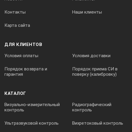
40
Контакты
Наши клиенты
Карта сайта
Допустимая толщина образцов
от 30 до 80 мм
ДЛЯ КЛИЕНТОВ
Условия оплаты
Условия доставки
Точностные характеристики
Порядок возврата и
Порядок приема СИ в
гарантия
поверку (калибровку)
Точность измерения толщины
2,5 мм
КАТАЛОГ
Визуально-измерительный
Радиографический
Точность измерения нагрузки в диапазоне от 3000Н до 300
контроль
контроль
Ультразвуковой контроль
Вихретоковый контроль
5 %