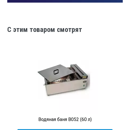
Внутренние размеры ячейки
C этим товаром смотрят
— длина
320±0,2
— ширина
260±0,5
— высота
Водяная баня B052 (60 л)