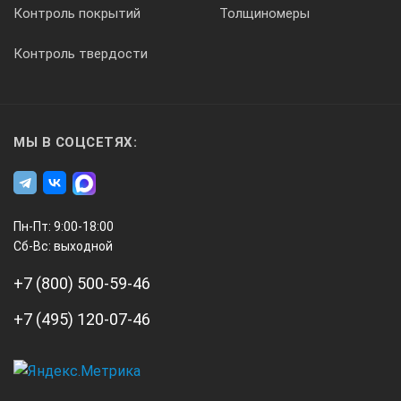
Контроль покрытий
Толщиномеры
Максимальная нагрузка на образец*
Контроль твердости
30 000 Н
МЫ В СОЦСЕТЯХ:
Номинальное время термостатирования
6 ч.
Пн-Пт: 9:00-18:00
Сб-Вс: выходной
Эксплуатационные характеристики
+7 (800) 500-59-46
Потребляемая мощность,
в рабочем режиме
+7 (495) 120-07-46
не более 3500 Вт
А3