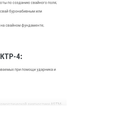
оты по созданию свайного поля;
и свай буронабивным или
 на свайном фундаменте;
КТР-4:
даваемых при помощи ударника и
броакустической диагностики ASTM-
етона, а также буронабивных и