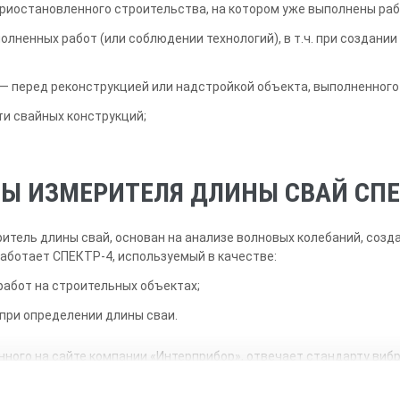
риостановленного строительства, на котором уже выполнены раб
олненных работ (или соблюдении технологий), в т.ч. при создани
 — перед реконструкцией или надстройкой объекта, выполненного
ти свайных конструкций;
Ы ИЗМЕРИТЕЛЯ ДЛИНЫ СВАЙ СПЕ
ритель длины свай, основан на анализе волновых колебаний, соз
аботает СПЕКТР-4, используемый в качестве:
работ на строительных объектах;
при определении длины сваи.
нного на сайте компании «Интерприбор», отвечает стандарту ви
диагностические процедуры и дефектоскопию на сваях из железоб
мых при создании свайных полей.