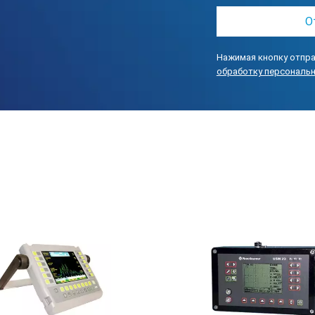
 сигнала
нциального усиления
Нажимая кнопку отпра
ны свай по сигналам во временной и спектральной области
обработку персональ
ов измерений
 отчетов
еню и текстовых сообщений
ЕКТР-4:
риборе с возможностью автоматического определения длины сва
вым (USB) выходом и беспроводной технологией передачи данных
АКТЕРИСТИКИ СПЕКТР-4: