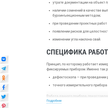
утрате документации на объект п
наличии сомнений в качестве вып
буроинъекционным методом;
при проведении проектных работ
появлении рисков для целостнос
изменении угла наклона свай.
СПЕЦИФИКА РАБОТ
Принцип, по которому работает изме
фиксируемых прибором. Именно так р
дефектоскопа — при проведении 
точного измерительного прибора 
Работа данного прибора, представле
Подробнее
D5882-07. Это позволяет проводить 
других видах конструкций, используе