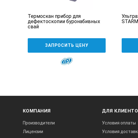
Термоскан прибор для
Ультра
Количество каналов регистрации
отный
дефектоскопии буронабивных
STARMA
свай
Соотношение сигнал/шум, дБ
Диапазон частот, Гц
ЗАПРОСИТЬ ЦЕНУ
Частоты дискретизации, кГц
Количество линий в спектре
Память, Гбайт, не менее
Время непрерывной работы, ч
Расстояние датчик-планшетный ком
Габаритные размеры, мм
КОМПАНИЯ
ДЛЯ КЛИЕНТ
— датчика
Производители
Условия оплаты
— планшетного компьютера
Лицензии
Условия доставк