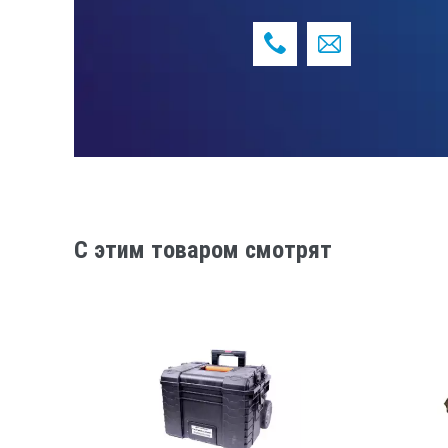
Интегрирование и фильтрация
Выбор коэффициента экспоне
Возможность определения дли
Архивация 10 тысяч протокол
Автоматическое составление
Русский и английский язык м
USB и Bluetooth интерфейсы
C этим товаром смотрят
ПРЕИМУЩЕСТВА СП
Полная обработка данных в п
испытаний
Датчик-акселерометр с цифро
ТЕХНИЧЕСКИЕ ХАР