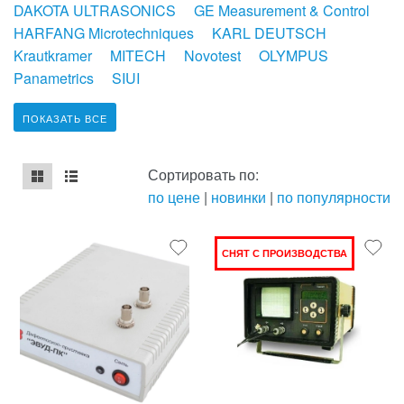
DAKOTA ULTRASONICS
GE Measurement & Control
HARFANG Microtechniques
KARL DEUTSCH
Krautkramer
MITECH
Novotest
OLYMPUS
Panametrics
SIUI
ПОКАЗАТЬ ВСЕ
Сортировать по:
по цене
|
новинки
|
по популярности
mse2_chunk_default
mse2_chunk_alternate
СНЯТ С ПРОИЗВОДСТВА