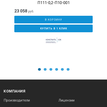
П111-0,2-П10-001
23 058
Размер
руб.
В КОРЗИНУ
рабочей
КУПИТЬ В 1 КЛИК
поверхности
Габаритные
размеры
1
2
3
4
5
6
П111-2,5-К12
КОМПАНИЯ
Ø12
Производители
Лицензии