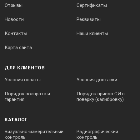
Отзывы
Сертификаты
2,5
Новости
Реквизиты
5-180
Контакты
Наши клиенты
Карта сайта
Ø15
ДЛЯ КЛИЕНТОВ
Ø24х46
Условия оплаты
Условия доставки
Порядок возврата и
Порядок приема СИ в
П111-5-К12
гарантия
поверку (калибровку)
Ø12
КАТАЛОГ
Визуально-измерительный
Радиографический
контроль
контроль