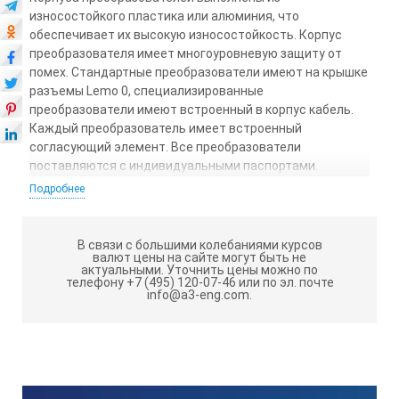
износостойкого пластика или алюминия, что
обеспечивает их высокую износостойкость. Корпус
преобразователя имеет многоуровневую защиту от
помех. Стандартные преобразователи имеют на крышке
разъемы Lemo 0, специализированные
преобразователи имеют встроенный в корпус кабель.
Каждый преобразователь имеет встроенный
согласующий элемент. Все преобразователи
поставляются с индивидуальными паспортами.
Подробнее
Выпускаются в соответствии с ТУ 427610-002-4407661-
2016 «Ультразвуковые пьезоэлектрические
преобразователи. Общие технические требования».
В связи с большими колебаниями курсов
валют цены на сайте могут быть не
Отличительные особенности:
актуальными.
Уточнить цены можно по
телефону +7 (495) 120-07-46 или по эл. почте
Преобразователи обладают средней
info@a3-eng.com.
длительностью импульса и средним уровнем
демпфирования — оптимальное сочетание
чувствительности и разрешающей способности.
Типичная форма импульса с количеством
полупериодов, зависящим от частоты, размера