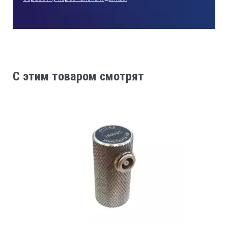
Размер
пьезоэлемента
C этим товаром смотрят
Рабочая
частота,
МГц ±5%
Диапазон
измеряемых
толщин