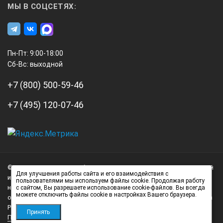
МЫ В СОЦСЕТЯХ:
Пн-Пт: 9:00-18:00
Сб-Вс: выходной
+7 (800) 500-59-46
+7 (495) 120-07-46
А3
Инжиниринг
© 2026 А3 Инжиниринг Обращаем Ваше внимание на то, что данный
Нагорный
Для улучшения работы сайта и его взаимодействия с
интернет-сайт носит исключительно информационный характер и
пользователями мы используем файлы cookie. Продолжая работу
проезд
ни при каких условиях не является публичной офертой,
с сайтом, Вы разрешаете использование cookie-файлов. Вы всегда
можете отключить файлы cookie в настройках Вашего браузера.
д.7
определяемой положениями статьи 437 (2) Гражданского кодекса
стр.
Российской Федерации.
Принять
Политика обработки персональных данных
1