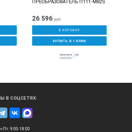
ПРЕОБРАЗОВАТЕЛЬ П111-MB2S
26 596
23
руб.
В КОРЗИНУ
КУПИТЬ В 1 КЛИК
Ы В СОЦСЕТЯХ:
н-Пт: 9:00-18:00