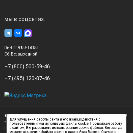
МЫ В СОЦСЕТЯХ:
Пн-Пт: 9:00-18:00
Сб-Вс: выходной
+7 (800) 500-59-46
+7 (495) 120-07-46
А3
Инжиниринг
© 2026 А3 Инжиниринг Обращаем Ваше внимание на то, что данный
Нагорный
Для улучшения работы сайта и его взаимодействия с
интернет-сайт носит исключительно информационный характер и
пользователями мы используем файлы cookie. Продолжая работу
проезд
ни при каких условиях не является публичной офертой,
с сайтом, Вы разрешаете использование cookie-файлов. Вы всегда
можете отключить файлы cookie в настройках Вашего браузера.
д.7