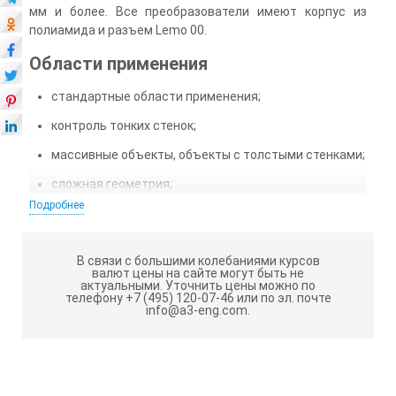
мм и более. Все преобразователи имеют корпус из
полиамида и разъем Lemo 00.
Области применения
стандартные области применения;
контроль тонких стенок;
массивные объекты, объекты с толстыми стенками;
сложная геометрия;
Подробнее
прецизионные измерения толщины;
материалы с высоким затуханием звука;
В связи с большими колебаниями курсов
компоненты с повышенной температурой.
валют цены на сайте могут быть не
актуальными.
Уточнить цены можно по
телефону +7 (495) 120-07-46 или по эл. почте
info@a3-eng.com.
Отличительные особенности
форма, размер и частота пьезоэлементов, а также
углы ввода соответствуют номенклатуре
GE/Krautkramer;