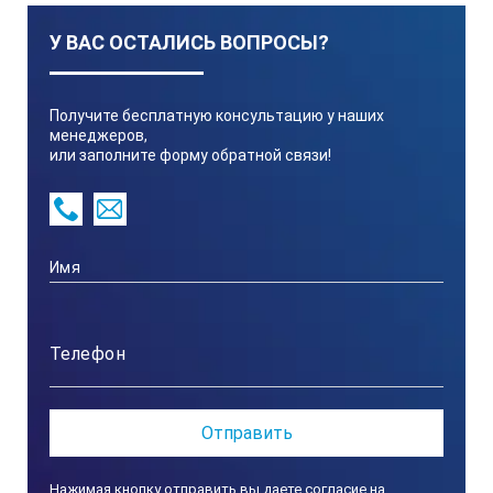
согласующие элементы встроены в
У ВАС ОСТАЛИСЬ ВОПРОСЫ?
преобразователи;
преобразователи изготавливаются в стандартных
пластмассовых корпусах «УЗ-Константа».
Получите бесплатную консультацию у наших
менеджеров,
или заполните форму обратной связи!
Нажимая кнопку отправить вы даете согласие на