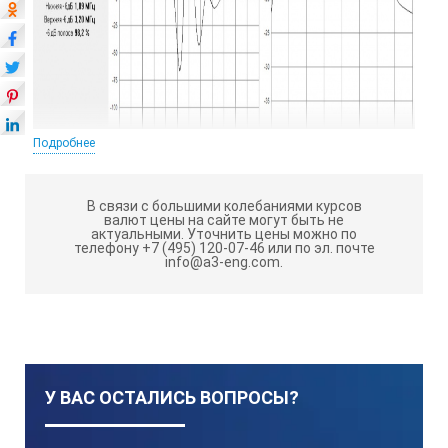
Подробнее
Технические характеристики:
В связи с большими колебаниями курсов
Широкополосный ультразвуковой преобразователь 2,5
валют цены на сайте могут быть не
МГц для дефектоскопии и толщинометрии. Подходит
актуальными.
Уточнить цены можно по
телефону +7 (495) 120-07-46 или по эл. почте
для работы с толщиномерами А1208, А1209, А1210
info@a3-eng.com.
вместо преобразователя S3567.
Тип
контактный, прямой, совмещенный
Обозначение по ГОСТ
П111-2,5-К12-005
У ВАС ОСТАЛИСЬ ВОПРОСЫ?
Номинальная частота
преобразователя