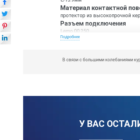
Материал контактной пов
протектор из высокопрочной ке
Разъем подключения
Lemo 00.250
Подробнее
Материал корпуса
нержавеющая сталь
Габаритные размеры (ДхВ
В связи с большими колебаниями ку
∅18 х 30 мм.
У ВАС ОСТАЛ