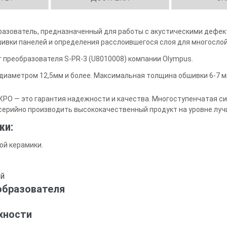
азователь, предназначенный для работы с акустическими дефек
шивки панелей и определения расслоившегося слоя для многосло
г преобразователя S-PR-3 (U8010008) компании Olympus.
иаметром 12,5мм и более. Максимальная толщина обшивки 6-7 м
РО — это гарантия надежности и качества. Многоступенчатая си
серийно производить высококачественный продукт на уровне луч
ки:
ой керамики.
ый
образователя
хности