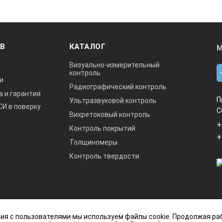
ОВ
КАТАЛОГ
М
Визуально-измерительный
контроль
и
Радиографический контроль
а и гарантия
П
Ультразвуковой контроль
СИ в поверку
С
Вихретоковый контроль
+
Контроль покрытий
+
Толщиномеры
Контроль твердости
данный интернет-сайт носит исключительно
ия с пользователями мы используем файлы cookie. Продолжая ра