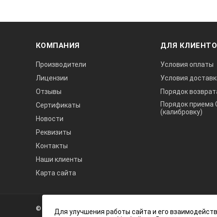
КОМПАНИЯ
ДЛЯ КЛИЕНТ
Производители
Условия оплаты
Лицензии
Условия доставк
Отзывы
Порядок возврат
Порядок приема 
Сертификаты
(калибровку)
Новости
Реквизиты
Контакты
Наши клиенты
Карта сайта
А3
Инжиниринг
© 2026 А3 Инжиниринг Обращаем Ваше внимание на то, что 
Нагорный
Для улучшения работы сайта и его взаимодейств