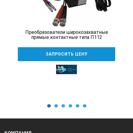
М16х1
Ø 19 х 27
Преобразователи широкозахватные
прямые контактные типа П112
ПР-5-8-Y
ЗАПРОСИТЬ ЦЕНУ
5 ± 0,5
8
М16х1
1
2
3
4
5
6
Ø 19 х 27