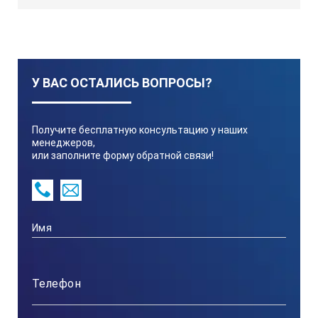
50 х 16 х 22
50-d …
У ВАС ОСТАЛИСЬ ВОПРОСЫ?
50
Получите бесплатную консультацию у наших
М16х1
менеджеров,
или заполните форму обратной связи!
50 х 16 х 22
* угол ввода - диаметр контролируемой трубы
ПАРАМЕТРЫ РЕЗОНАТОРА С
РАЗЬЁМОМ LEMO 00
Условное обозначение резонатора