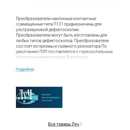
Преобразователи наклонные контактные
совмещенные типа П121 предназначены для
ультразвуковой дефектоскопии.
Преобразователи могут быть изготовлены для
любых типов дефектоскопов. Преобразователи
состоят из призмы и съемного резонатора По
умолчанию ПЭП поставляется с горизонтальным
расположением разъема. Возможно
индивидуальное изготовление ПЭП с
вертикальным расположением разъема.
Подробнее
Все товары Луч