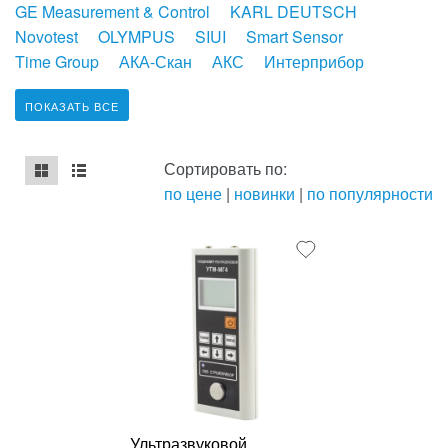
GE Measurement & Control
KARL DEUTSCH
Novotest
OLYMPUS
SIUI
Smart Sensor
Time Group
АКА-Скан
АКС
Интерприбор
ПОКАЗАТЬ ВСЕ
Сортировать по:
по цене
|
новинки
|
по популярности
mse2_chunk_default
mse2_chunk_alternate
Ультразвуковой