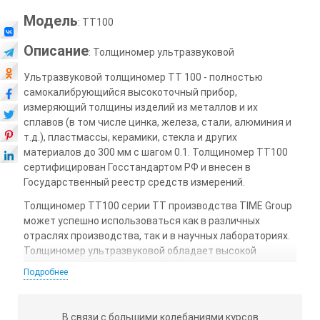
Модель
: TT100
Описание
: Толщиномер ультразвуковой
Ультразвуковой толщиномер TT 100 - полностью
самокалибрующийся высокоточный прибор,
измеряющий толщины изделий из металлов и их
сплавов (в том числе цинка, железа, стали, алюминия и
т.д.), пластмассы, керамики, стекла и других
материалов до 300 мм с шагом 0.1. Толщиномер TT100
сертифицирован Госстандартом РФ и внесен в
Государственный реестр средств измерений.
Толщиномер TT100 серии TT производства TIME Group
может успешно использоваться как в различных
отраслях производства, так и в научных лабораториях.
Толщиномер ультразвуковой обладает высокой
точностью и надежностью. Прибор нового поколения
Подробнее
Толщиномер TT100 серии TT производства TIME Group
– это удобство в эксплуатации и обслуживании.
В связи с большими колебаниями курсов