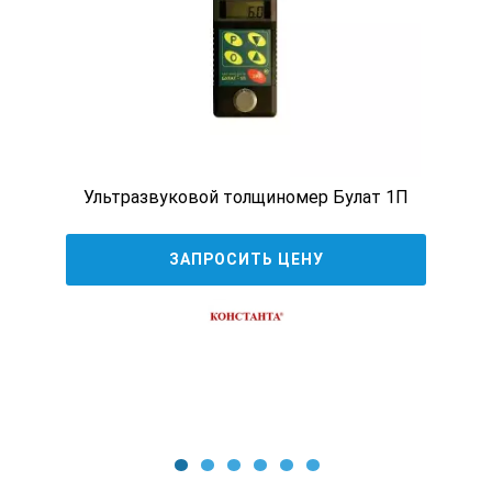
Встроенная стальная базовая пластина
1 шт.
Элемент питания типа AA 1.5В
Ультразвуковой толщиномер Булат 1П
ЗАПРОСИТЬ ЦЕНУ
2 шт.
Звукопроводящая контактная смазка
1 шт.
1
2
3
4
5
6