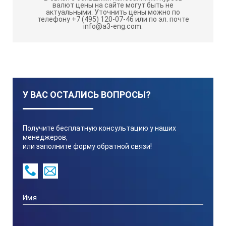
Отличительные особенности
валют цены на сайте могут быть не
актуальными.
Уточнить цены можно по
ультразвукового толщиномера TT100
телефону +7 (495) 120-07-46 или по эл. почте
info@a3-eng.com.
Простота и удобство использования
Пригоден для измерения толщины различных
изделий из металлов и неметаллов
В комплект поставки входят 2 стандартных
преобразователя с рабочей частотой 5 МГц
У ВАС ОСТАЛИСЬ ВОПРОСЫ?
Диапазон перестройки скорости звука до 9999 м/с
Четкий 4-разрядный графический ЖКИ со
Получите бесплатную консультацию у наших
светодиодной подсветкой
менеджеров,
или заполните форму обратной связи!
Дискретность индикации толщины 0.1 мм
Встроенная память на 10 измерений
5 предустановленных скоростей ультразвука для
типовых измерений
Отображение результатов в миллиметрах или
дюймах