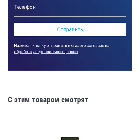
Комплект поставки ультразвукового
толщиномера TT100:
Блок электронный
Нажимая кнопку отправить вы даете согласие на
обработку персональных данных
1 шт.
Стандартный преобразователь с
частотой 5 МГц
C этим товаром смотрят
1 шт.