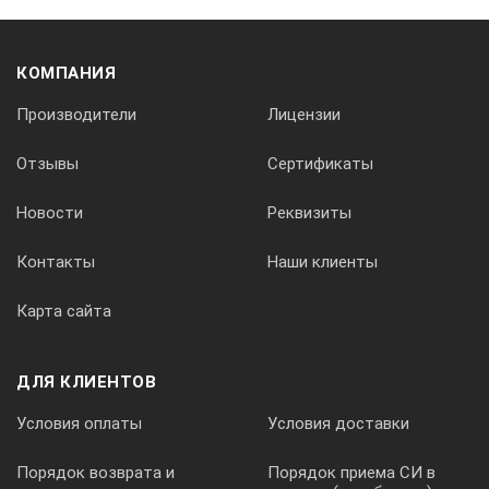
Руководство по эксплуатации
КОМПАНИЯ
Производители
Лицензии
1 шт.
Отзывы
Сертификаты
Новости
Реквизиты
Гарантийный талон
Контакты
Наши клиенты
1 шт.
Карта сайта
ДЛЯ КЛИЕНТОВ
Футляр для переноски
Условия оплаты
Условия доставки
1 шт.
Порядок возврата и
Порядок приема СИ в