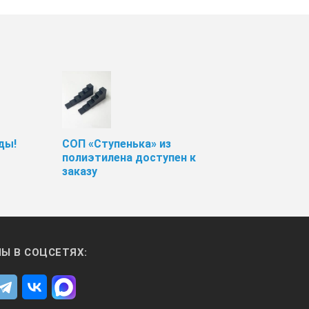
ды!
СОП «Ступенька» из
полиэтилена доступен к
заказу
Ы В СОЦСЕТЯХ: