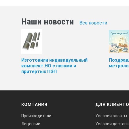
Наши новости
Все новости
Изготовили индивидуальный
Поздрав
комплект НО с пазами и
метроло
притертых ПЭП
КОМПАНИЯ
ДЛЯ КЛИЕНТ
Производители
Условия оплаты
Лицензии
Условия доставк