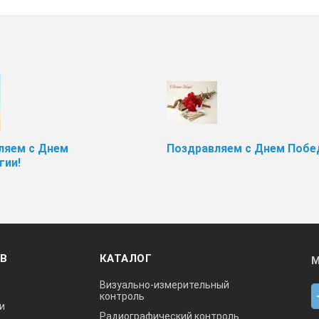
ляем с Днем
Поздравляем с Днем Побе
гии!
ОВ
КАТАЛОГ
М
Визуально-измерительный
контроль
и
Радиографический контроль