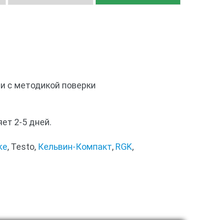
и с методикой поверки
ет 2-5 дней.
ke
, Testo,
Кельвин-Компакт
,
RGK
,