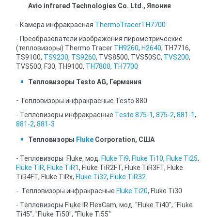
Avio infrared Technologies Co. Ltd.,
Япония
- Камера инфракрасная
ThermoTracerTH7700
- Преобразователи изображения пирометрические
(тепловизоры) Thermo Tracer
TH9260
,
H2640
, TH7716,
TS9100,
TS9230
,
TS9260
, TVS8500, TVS50SC,
TVS200
,
TVS500, F30, TH9100,
TH7800
,
TH7700
Тепловизоры Testo AG, Германия
-
Тепловизоры инфракрасные Testo 880
- Тепловизоры инфракрасные
Testo 875-1
,
875-2
,
881-1
,
881-2
,
881-3
Тепловизоры
Fluke
Corporation, США
- Тепловизоры Fluke, мод.
Fluke Ti9
,
Fluke Ti10
,
Fluke Ti25
,
Fluke TiR
,
Fluke TiR1
, Fluke TiR2FT, Fluke TiR3FT, Fluke
TiR4FT, Fluke TiRx,
Fluke Ti32
,
Fluke TiR32
- Тепловизоры инфракрасные
Fluke Ti20
, Fluke Ti30
- Тепловизоры Fluke IR FlexCam, мод. "Fluke Ti40", "Fluke
Ti45", "Fluke Ti50", "Fluke Ti55"