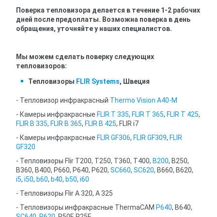
Поверка тепловизора делается в течение 1-2 рабочих
дней после предоплаты.
Возможна поверка в день
обращения, уточняйте у наших специалистов.
Мы можем сделать поверку следующих
тепловизоров:
Тепловизоры
FLIR Systems
, Швеция
- Тепловизор инфракрасный
Thermo Vision A40-M
- Камеры инфракрасные
FLIR T 335
,
FLIR T 365
,
FLIR T 425
,
FLIR B 335
,
FLIR B 365
,
FLIR B 425
, FLIR i7
- Камеры инфракрасные
FLIR GF306
,
FLIR GF309
,
FLIR
GF320
- Тепловизоры Flir Т200, Т250, Т360, Т400,
В200
, В250,
В360, В400, Р660, Р640, Р620,
SC660
,
SC620
, В660, В620,
i5
,
i50
,
b60
,
b40
,
b50
,
i60
- Тепловизоры Flir A 320, A 325
- Тепловизоры инфракрасные ThermaCAM
P640
, B640,
SC640
,
P620
, P50F, P25F