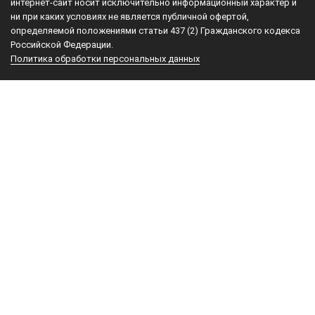
интернет-сайт носит исключительно информационный характер и
проезд
ни при каких условиях не является публичной офертой,
д.7
определяемой положениями статьи 437 (2) Гражданского кодекса
стр.
Российской Федерации.
Политика обработки персональных данных
1
117105
Москва
,
Телефон:
+7
(800)
500-
59-
46
Электронная
почта:
info@a3-
eng.com