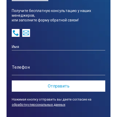
1.
Получите бесплатную консультацию у наших
менеджеров,
или заполните форму обратной связи!
Длина, мм
233
2.
Ширина, мм
Нажимая кнопку отправить вы даете согласие на
обработку персональных данных
50