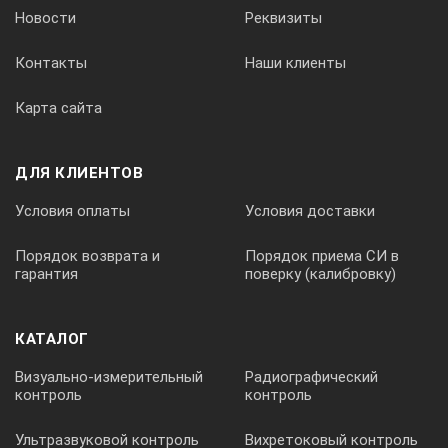
Новости
Реквизиты
Контакты
Наши клиенты
6.
Карта сайта
Диаметр лески, мм
ДЛЯ КЛИЕНТОВ
Условия оплаты
Условия доставки
1.0
Порядок возврата и
Порядок приема СИ в
гарантия
поверку (калибровку)
По желанию Заказчика может быть установлен другой диа
КАТАЛОГ
7.
Визуально-измерительный
Радиографический
контроль
контроль
Ультразвуковой контроль
Вихретоковый контроль
Длина лески, м, не менее