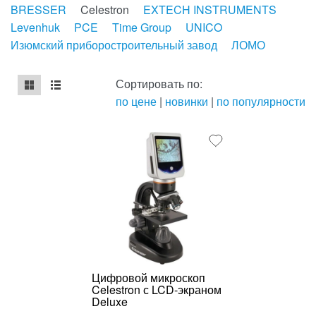
BRESSER
Celestron
EXTECH INSTRUMENTS
Levenhuk
PCE
Time Group
UNICO
Изюмский приборостроительный завод
ЛОМО
Сортировать по:
по цене
|
новинки
|
по популярности
mse2_chunk_default
mse2_chunk_alternate
Цифровой микроскоп
Celestron с LCD-экраном
Deluxe